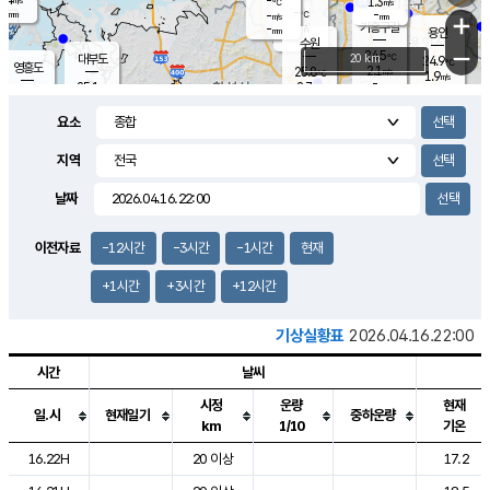
-
1.3
m/s
℃
-
-
-
mm
-
℃
mm
+
m/s
기흥구갈
-
-
m/s
mm
용인
-
수원
mm
−
24.5
℃
대부도
20 km
24.9
℃
영흥도
2.1
25.8
m/s
℃
1.9
m/s
-
mm
2.7
25.1
m/s
-
℃
mm
26.9
℃
-
오산
3.0
mm
m/s
6.6
m/s
-
mm
요소
-
mm
향남
25.1
℃
1.9
m/s
26.2
-
지역
℃
운평
mm
송탄
1.0
℃
m/s
-
s
mm
24.7
보
℃
날짜
25.2
℃
2.0
m/s
산
0.3
m/s
-
21.
mm
-
mm
1.2
℃
이전자료
-12시간
-3시간
-1시간
현재
-
m
/s
+1시간
+3시간
+12시간
기상실황표
2026.04.16.22:00
시간
날씨
시정
운량
현재
일.시
현재일기
중하운량
km
1/10
기온
도시별 기상실황표로 지점, 날씨, 기온, 강수, 바람, 기압등을 안내한 표입
16.22H
20 이상
17.2