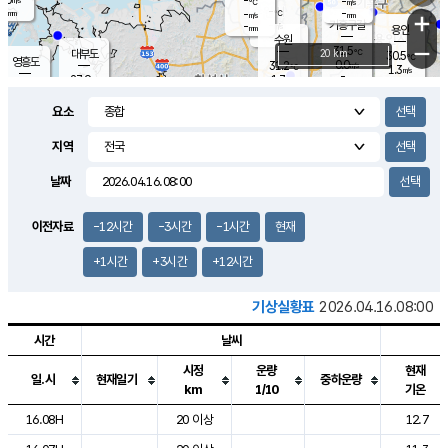
-
-
m/s
℃
-
-
-
mm
-
℃
mm
+
m/s
기흥구갈
-
-
m/s
mm
용인
-
수원
mm
−
31.5
℃
대부도
20 km
30.5
℃
영흥도
0.0
31.2
m/s
℃
1.3
m/s
-
mm
1.7
27.9
m/s
-
℃
mm
29.4
℃
-
오산
1.5
mm
m/s
2.2
m/s
-
mm
요소
-
mm
향남
28.4
℃
0.3
m/s
32.5
-
지역
℃
운평
mm
송탄
0.7
℃
m/s
-
s
mm
27.8
보
℃
날짜
33.1
℃
2.1
m/s
산
2.1
m/s
-
26.
mm
-
mm
0.0
℃
이전자료
-12시간
-3시간
-1시간
현재
-
m
/s
+1시간
+3시간
+12시간
기상실황표
2026.04.16.08:00
시간
날씨
시정
운량
현재
일.시
현재일기
중하운량
km
1/10
기온
도시별 기상실황표로 지점, 날씨, 기온, 강수, 바람, 기압등을 안내한 표입
16.08H
20 이상
12.7