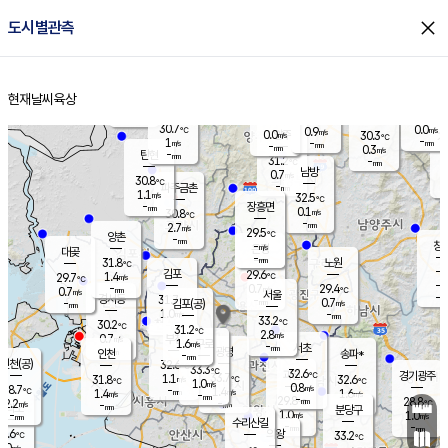
close
도시별관측
장남
판문점
30.6
℃
0.3
m/s
화현
28.9
동두천
℃
남면
-
현재날씨
육상
mm
파주
0.0
홈
m/s
포천
27.7
-
31.7
℃
mm
℃
30.7
℃
30.7
0.0
0.9
m/s
℃
m/s
0.0
양주
30.3
m/s
가
℃
-
1
-
mm
m/s
mm
-
mm
0.3
m/s
-
탄현
mm
31.2
-
2
℃
mm
남방
0.7
m/s
0
30.8
℃
-
파주금촌
mm
1.1
m/s
32.5
℃
-
장흥면
mm
0.1
m/s
30.8
℃
-
mm
2.7
m/s
29.5
℃
양촌
-
mm
창
-
m/s
은평
대곶
-
mm
31.8
노원
℃
-
김포
29.6
1.4
℃
29.7
m/s
℃
-
m/
-
0.7
29.4
m/s
mm
0.7
℃
m/s
서울
-
경서동
31.7
m
-
0.7
℃
mm
-
김포(공)
m/s
mm
1.0
-
m/s
mm
33.2
℃
30.2
-
℃
mm
31.2
℃
2.8
m/s
0.7
부천
m/s
1.6
구로
m/s
-
서초
mm
-
광명
mm
인천
송파*
-
mm
인천(공)
32.6
℃
33.3
℃
32.6
과천
경기광주
℃
33.7
1.1
31.8
32.6
m/s
℃
℃
℃
1.0
m/s
0.8
m/s
28.7
-
1.4
℃
mm
1.4
m/s
1.6
m/s
-
m/s
mm
-
29.8
28.8
mm
2.2
-
℃
℃
m/s
-
-
mm
무의도
mm
mm
분당구
1.0
-
1.0
m/s
m/s
mm
수리산길
-
-
mm
mm
7.6
의왕
33.2
℃
℃
0.0
m/s