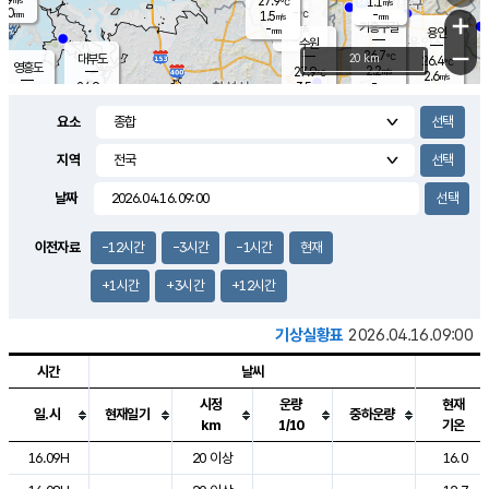
27.9
1.1
m/s
℃
2.0
-
-
mm
1.5
℃
mm
+
m/s
기흥구갈
-
-
m/s
mm
용인
-
수원
mm
−
26.7
℃
대부도
20 km
26.4
℃
영흥도
2.2
27.9
m/s
℃
2.6
m/s
-
mm
3.5
24.9
m/s
-
℃
mm
27.2
℃
-
오산
2.6
mm
m/s
5.0
m/s
14.5
mm
요소
11.5
mm
향남
26.7
℃
2.7
m/s
-
-
지역
℃
운평
mm
송탄
-
℃
m/s
-
s
mm
25.8
보
℃
날짜
26.4
m
℃
2.5
m/s
산
1.0
m/s
27.0
-
mm
-
mm
-
m
℃
이전자료
-12시간
-3시간
-1시간
현재
-
m
/s
+1시간
+3시간
+12시간
기상실황표
2026.04.16.09:00
시간
날씨
시정
운량
현재
일.시
현재일기
중하운량
km
1/10
기온
도시별 기상실황표로 지점, 날씨, 기온, 강수, 바람, 기압등을 안내한 표입
16.09H
20 이상
16.0