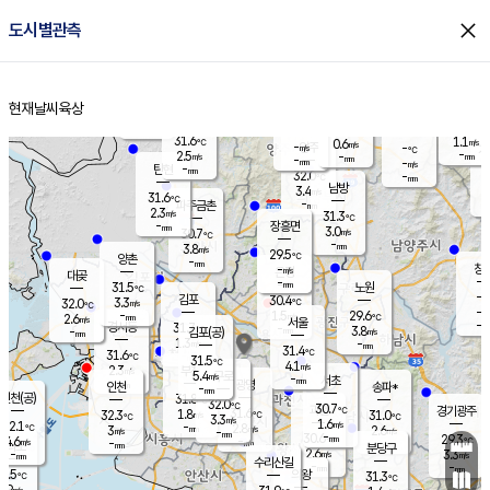
close
도시별관측
장남
판문점
30.1
℃
2.8
m/s
화현
30.7
동두천
℃
남면
-
현재날씨
육상
mm
파주
2.7
홈
m/s
포천
30.2
-
30.4
℃
mm
℃
30.3
℃
31.6
1.1
0.6
m/s
℃
m/s
-
양주
-
m/s
가
℃
-
2.5
-
mm
m/s
mm
-
mm
-
m/s
-
탄현
mm
32.0
-
2
℃
mm
남방
3.4
m/s
1
31.6
℃
-
파주금촌
mm
2.3
m/s
31.3
℃
-
장흥면
mm
3.0
m/s
30.7
℃
-
mm
3.8
m/s
29.5
℃
양촌
-
mm
창
-
m/s
은평
대곶
-
mm
31.5
노원
℃
-
김포
30.4
3.3
℃
32.0
m/s
℃
-
m/
-
1.5
29.6
m/s
mm
2.6
℃
m/s
서울
-
경서동
31.7
m
-
3.8
℃
mm
-
김포(공)
m/s
mm
1.3
-
m/s
mm
31.4
℃
31.6
-
℃
mm
31.5
℃
4.1
m/s
2.3
부천
m/s
5.4
구로
m/s
-
서초
mm
-
광명
mm
인천
송파*
-
mm
인천(공)
31.8
℃
32.0
℃
30.7
과천
경기광주
℃
31.6
1.8
32.3
31.0
m/s
℃
℃
℃
3.3
m/s
1.6
m/s
32.1
-
2.8
℃
mm
3
m/s
2.6
m/s
-
m/s
mm
-
30.6
29.3
mm
4.6
-
℃
℃
m/s
-
-
mm
무의도
mm
mm
분당구
2.6
-
3.3
m/s
m/s
mm
수리산길
-
-
mm
mm
0.5
의왕
31.3
℃
℃
2.9
m/s