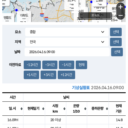
31.9
1.4
m/s
℃
-
-
-
mm
-
℃
mm
+
m/s
기흥구갈
-
-
m/s
mm
용인
-
수원
mm
−
32.6
℃
대부도
20 km
31.6
℃
영흥도
2.7
31.9
m/s
℃
2.5
m/s
-
mm
4.3
31.3
m/s
-
℃
mm
31.3
℃
-
오산
3.9
mm
m/s
5.1
m/s
-
mm
요소
-
mm
향남
31.1
℃
2.8
m/s
32.1
-
지역
℃
운평
mm
송탄
-
℃
m/s
-
s
mm
31.1
보
℃
날짜
31.9
℃
3.3
m/s
산
1.7
m/s
-
29.
mm
-
mm
1.4
℃
이전자료
-12시간
-3시간
-1시간
현재
-
m
/s
+1시간
+3시간
+12시간
기상실황표
2026.04.16.09:00
시간
날씨
시정
운량
현재
일.시
현재일기
중하운량
km
1/10
기온
도시별 기상실황표로 지점, 날씨, 기온, 강수, 바람, 기압등을 안내한 표입
16.09H
20 이상
14.8