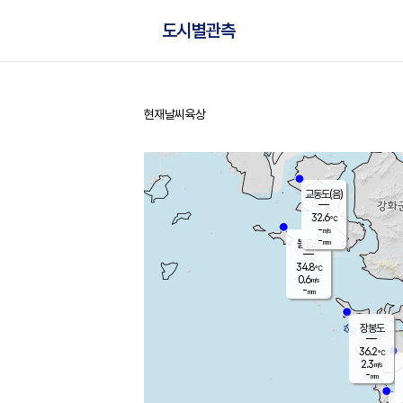
도시별관측
현재날씨
육상
홈
교동도(음)
32.6
℃
-
m/s
-
mm
볼음도
대연평
34.8
℃
0.6
m/s
35.5
℃
-
mm
1.2
m/s
-
mm
장봉도
36.2
℃
2.3
m/s
-
mm