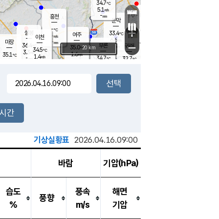
34.7
℃
강림
5.1
m/s
원주
-
흥천
mm
29.6
℃
문막
4.0
m/s
35.5
℃
-
-
℃
mm
+
3.3
설봉
m/s
33.4
℃
여주
-
m/s
이천
-
mm
6.6
m/s
-
마장
mm
신림
36.4
부론
-
귀래
−
℃
mm
35.0
20 km
℃
34.5
℃
3.3
m/s
1.6
35.1
m/s
℃
32.6
1.4
m/s
℃
-
34.7
32.7
mm
℃
-
℃
mm
2.8
m/s
-
4.6
mm
m/s
5.5
3.4
m/s
m/s
-
mm
-
백운
mm
-
-
mm
mm
백암
장호원
36.3
℃
2.8
m/s
35.1
℃
34.9
엄정
℃
-
mm
2.2
m/s
2.8
m/s
노은
-
mm
-
34.7
mm
℃
개
2시간
2.0
m/s
35.5
℃
-
mm
6
1.9
℃
m/s
-
m/s
mm
m
기상실황표
2026.04.16.09:00
바람
기압(hPa)
습도
풍속
해면
풍향
%
m/s
기압