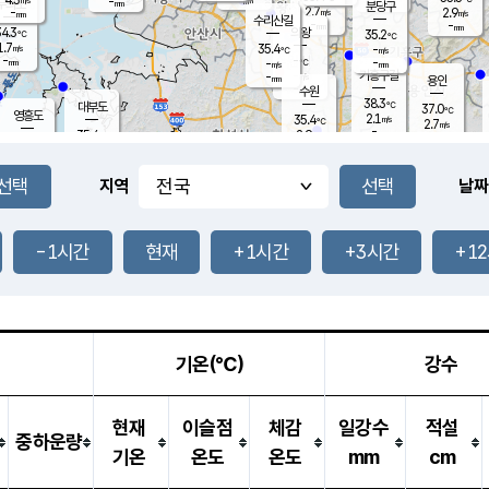
-
-
mm
무의도
mm
mm
분당구
2.7
-
2.9
m/s
m/s
mm
수리산길
-
-
mm
mm
4.3
의왕
35.2
℃
℃
1.7
35.4
m/s
-
m/s
℃
-
-
-
mm
-
℃
mm
m/s
기흥구갈
-
-
m/s
mm
용인
-
수원
mm
38.3
℃
대부도
37.0
℃
영흥도
2.1
35.4
m/s
℃
2.7
m/s
-
mm
2.9
35.4
m/s
-
℃
mm
34.0
℃
-
오산
2.5
mm
m/s
1.5
m/s
-
mm
-
mm
향남
36.5
℃
지역
날짜
2.3
m/s
35.8
-
℃
운평
mm
송탄
-
℃
m/s
-
s
mm
34.4
보
℃
35.6
-1시간
현재
+1시간
+3시간
+1
℃
2.9
m/s
산
2.4
m/s
-
34.
mm
-
mm
2.4
℃
-
m
/s
기온(℃)
강수
현재
이슬점
체감
일강수
적설
중하운량
기온
온도
온도
mm
cm