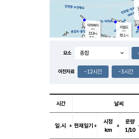
3
덕적북리
자월도
33.8
℃
35.1
℃
3.0
m/s
1.3
m/s
-
mm
-
mm
요소
풍도
32.7
덕적지도
0.9
m/
-
-12시간
-3시간
mm
이전자료
32.3
℃
대
2.0
m/s
-
mm
34.5
2.8
m
-
mm
시간
날씨
시정
운량
일.시
현재일기
km
1/10