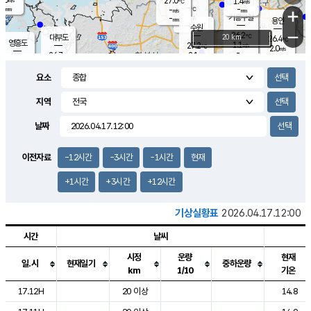
27.0
1.4
m/s
℃
-
-
-
mm
-
℃
mm
+
m/s
기흥구갈
-
-
m/s
mm
용인
-
수원
mm
−
26.2
℃
대부도
20 km
26.4
℃
영흥도
1.1
27.2
m/s
℃
2.0
m/s
-
mm
2.1
26.7
m/s
-
℃
mm
28.1
℃
-
오산
3.5
mm
m/s
6.9
m/s
-
mm
요소
-
mm
향남
26.6
℃
2.4
m/s
-
-
지역
℃
운평
mm
송탄
-
℃
m/s
-
s
mm
26.2
보
℃
날짜
26.6
℃
2.1
m/s
산
0.8
m/s
-
24.
mm
-
mm
0.9
℃
이전자료
-12시간
-3시간
-1시간
현재
-
m
/s
+1시간
+3시간
+12시간
기상실황표
2026.04.17.12:00
시간
날씨
시정
운량
현재
일.시
현재일기
중하운량
km
1/10
기온
도시별 기상실황표로 지점, 날씨, 기온, 강수, 바람, 기압등을 안내한 표입
17.12H
20 이상
14.8