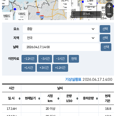
31.9
1.4
m/s
℃
-
-
-
mm
-
℃
mm
+
m/s
기흥구갈
-
-
m/s
mm
용인
-
수원
mm
−
31.8
℃
대부도
20 km
33.5
℃
영흥도
2.9
31.6
m/s
℃
2.5
m/s
-
mm
4.6
32.3
m/s
-
℃
mm
31.8
℃
-
오산
4.5
mm
m/s
5.1
m/s
-
mm
요소
-
mm
향남
31.5
℃
2.8
m/s
32.6
-
지역
℃
운평
mm
송탄
1.9
℃
m/s
-
s
mm
31.3
보
℃
날짜
32.6
℃
4.2
m/s
산
2.0
m/s
-
30.
mm
-
mm
-
m
℃
이전자료
-12시간
-3시간
-1시간
현재
-
m
/s
+1시간
+3시간
+12시간
기상실황표
2026.04.17.14:00
시간
날씨
시정
운량
현재
일.시
현재일기
중하운량
km
1/10
기온
도시별 기상실황표로 지점, 날씨, 기온, 강수, 바람, 기압등을 안내한 표입
17.14H
20 이상
18.8