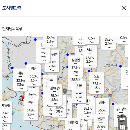
close
도시별관측
장남
판문점
36.2
℃
1.6
m/s
화현
37.3
동두천
℃
남면
-
현재날씨
육상
mm
파주
1.6
홈
m/s
포천
38.2
-
34.6
℃
mm
℃
36.1
℃
35.7
0.6
0.6
m/s
℃
m/s
-
양주
35.2
m/s
가
℃
-
1.3
-
mm
m/s
mm
-
mm
2.4
m/s
-
탄현
mm
36.0
-
3
℃
mm
남방
1.5
m/s
2
-
℃
-
파주금촌
mm
-
m/s
37.7
℃
-
장흥면
mm
2.6
m/s
37.0
℃
-
mm
2.0
m/s
37.3
℃
양촌
-
mm
창
-
m/s
은평
대곶
-
mm
36.0
노원
℃
-
김포
36.8
3.3
℃
33.3
m/s
℃
-
m/
-
1.5
37.1
m/s
mm
3.3
℃
m/s
서울
-
경서동
36.9
m
-
1.5
℃
mm
-
김포(공)
m/s
mm
2.0
-
m/s
mm
37.4
℃
34.4
-
℃
mm
35.0
℃
2.5
m/s
3.6
부천
m/s
4.5
구로
m/s
-
서초
mm
-
광명
mm
인천
송파*
-
mm
인천(공)
35.4
℃
36.8
℃
35.1
과천
경기광주
℃
37.5
1.3
34.8
36.3
m/s
℃
℃
℃
0.8
m/s
1.8
m/s
33.4
-
2.2
℃
mm
2.8
m/s
3.2
m/s
-
m/s
mm
-
36.0
34.5
mm
4.4
-
℃
℃
m/s
-
-
mm
무의도
mm
mm
분당구
1.3
-
2.0
m/s
m/s
mm
수리산길
-
-
mm
mm
1.9
의왕
37.6
℃
℃
3.0
m/s