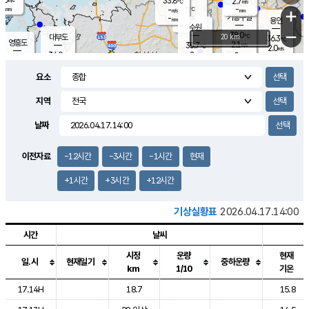
33.8
2.7
m/s
℃
-
-
-
mm
-
℃
mm
+
m/s
기흥구갈
-
-
m/s
mm
용인
-
수원
mm
−
38.0
℃
대부도
20 km
36.3
℃
영흥도
2.1
35.7
m/s
℃
2.0
m/s
-
mm
2
34.0
m/s
-
℃
mm
32.9
℃
-
오산
3.5
mm
m/s
3.4
m/s
-
mm
요소
-
mm
향남
34.7
℃
1.6
m/s
36.9
-
지역
℃
운평
mm
송탄
1.3
℃
m/s
-
s
mm
35.1
보
℃
날짜
36.6
℃
2.1
m/s
산
1.7
m/s
-
33.
mm
-
mm
0.5
℃
이전자료
-12시간
-3시간
-1시간
현재
-
m
/s
+1시간
+3시간
+12시간
기상실황표
2026.04.17.14:00
시간
날씨
시정
운량
현재
일.시
현재일기
중하운량
km
1/10
기온
도시별 기상실황표로 지점, 날씨, 기온, 강수, 바람, 기압등을 안내한 표입
17.14H
18.7
15.8