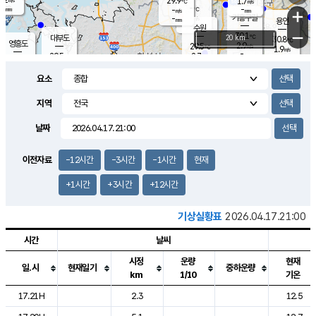
29.9
1.7
m/s
℃
-
-
-
mm
-
℃
mm
+
m/s
기흥구갈
-
-
m/s
mm
용인
-
수원
mm
−
30.1
℃
대부도
20 km
30.8
℃
영흥도
2.9
29.5
m/s
℃
1.9
m/s
-
mm
2.7
29.5
m/s
-
℃
mm
29.4
℃
-
오산
4.0
mm
m/s
5.9
m/s
-
mm
요소
-
mm
향남
29.2
℃
2.7
m/s
29.8
-
지역
℃
운평
mm
송탄
2.0
℃
m/s
-
s
mm
28.8
보
℃
날짜
29.7
℃
3.7
m/s
산
1.4
m/s
-
26.
mm
-
mm
1.7
℃
이전자료
-12시간
-3시간
-1시간
현재
-
m
/s
+1시간
+3시간
+12시간
기상실황표
2026.04.17.21:00
시간
날씨
시정
운량
현재
일.시
현재일기
중하운량
km
1/10
기온
도시별 기상실황표로 지점, 날씨, 기온, 강수, 바람, 기압등을 안내한 표입
17.21H
2.3
12.5