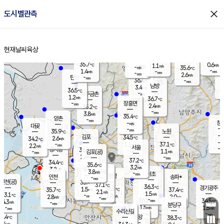
close
도시별관측
장남
판문점
36.1
℃
1.1
m/s
화현
36.3
동두천
℃
남면
-
현재날씨
육상
mm
파주
0.5
홈
m/s
포천
35.1
-
35.2
℃
mm
℃
35.4
℃
35.7
0.6
1.1
m/s
℃
m/s
-
양주
35.6
m/s
가
℃
-
1.4
-
mm
m/s
mm
-
mm
2.6
m/s
-
탄현
mm
36.4
-
3
℃
mm
남방
3.4
m/s
1
36.5
℃
-
파주금촌
mm
1.2
m/s
36.7
℃
-
장흥면
mm
2.4
m/s
35.2
℃
-
mm
3.8
m/s
35.4
℃
양촌
-
mm
창
-
m/s
은평
대곶
-
mm
35.9
노원
℃
-
김포
34.5
2.6
℃
34.2
m/s
℃
-
m/
-
1.1
37.1
m/s
mm
2.2
℃
m/s
서울
-
경서동
36.2
m
-
1.1
℃
mm
-
김포(공)
m/s
mm
1.4
-
m/s
mm
37.2
℃
34.4
-
℃
mm
35.6
℃
3.2
m/s
3.2
부천
m/s
3.8
구로
m/s
-
서초
mm
-
광명
mm
인천
송파*
-
mm
인천(공)
35.4
℃
37.1
℃
36.3
과천
경기광주
℃
36.5
1.5
35.7
37.4
m/s
℃
℃
℃
2.1
m/s
1.5
m/s
33.1
-
2.8
℃
mm
2.8
m/s
2.0
m/s
-
m/s
mm
-
36.1
34.5
mm
4.3
-
℃
℃
m/s
-
-
mm
무의도
mm
mm
분당구
1.5
-
1.5
m/s
m/s
mm
수리산길
-
-
mm
mm
2.4
의왕
38.3
℃
℃
2.4
m/s