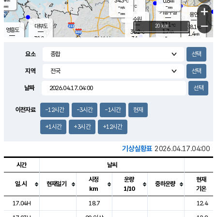
34.3
0.6
m/s
℃
-
-
-
mm
-
℃
mm
+
m/s
기흥구갈
-
-
m/s
mm
용인
-
수원
mm
−
37.1
℃
대부도
20 km
38.1
℃
영흥도
1.7
36.2
m/s
℃
1.4
m/s
-
mm
3.1
32.0
m/s
-
℃
mm
33.7
℃
-
오산
2.3
mm
m/s
3.1
m/s
-
mm
요소
-
mm
향남
35.5
℃
1.8
m/s
36.6
-
지역
℃
운평
mm
송탄
2.4
℃
m/s
-
s
mm
33.8
보
℃
날짜
37.5
℃
3.0
m/s
산
1.3
m/s
-
34.
mm
-
mm
0.6
℃
이전자료
-12시간
-3시간
-1시간
현재
-
m
/s
+1시간
+3시간
+12시간
기상실황표
2026.04.17.04:00
시간
날씨
시정
운량
현재
일.시
현재일기
중하운량
km
1/10
기온
도시별 기상실황표로 지점, 날씨, 기온, 강수, 바람, 기압등을 안내한 표입
17.04H
18.7
12.4