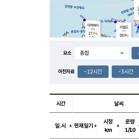
2
덕적북리
자월도
27.7
℃
28.9
℃
1.2
m/s
2.4
m/s
-
mm
-
mm
요소
풍도
29.0
덕적지도
0.8
m/
-
-12시간
-3시간
mm
이전자료
26.4
℃
대
3.7
m/s
-
mm
26.4
0.0
m
-
mm
시간
날씨
시정
운량
일.시
현재일기
km
1/10