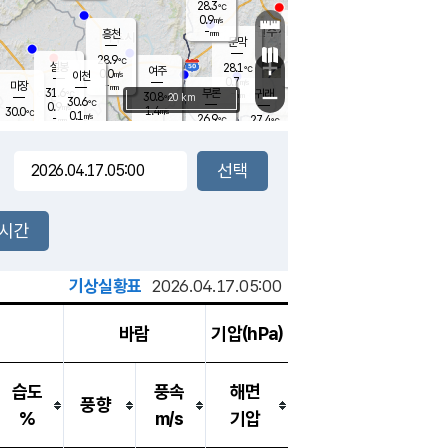
28.3
℃
강림
0.9
m/s
원주
-
흥천
mm
26.0
℃
문막
0.2
m/s
32.6
℃
28.9
-
℃
mm
+
1.5
설봉
m/s
28.1
℃
여주
0.0
m/s
이천
-
mm
0.7
m/s
-
마장
mm
신림
31.6
부론
-
귀래
−
℃
mm
30.8
20 km
℃
30.6
℃
0.9
m/s
1.4
30.0
m/s
℃
25.9
0.1
m/s
℃
-
26.9
27.4
mm
℃
-
℃
mm
1.3
m/s
-
0.4
mm
m/s
0.0
1.4
m/s
m/s
-
mm
-
백운
mm
-
-
mm
mm
백암
장호원
26.3
℃
0.6
m/s
26.2
℃
30.0
엄정
℃
-
mm
0.0
m/s
2.0
m/s
노은
-
mm
-
27.9
mm
℃
개
2시간
0.1
m/s
27.4
℃
-
mm
2
0.0
℃
m/s
-
m/s
mm
m
기상실황표
2026.04.17.05:00
바람
기압(hPa)
습도
풍속
해면
풍향
%
m/s
기압