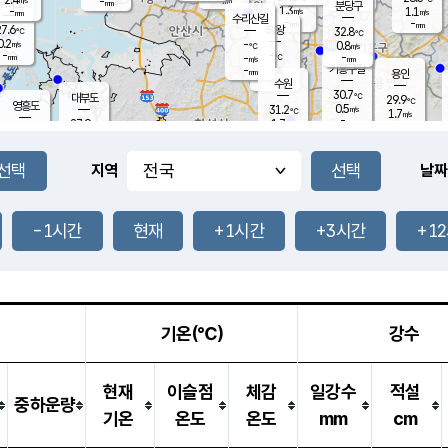
-
-
mm
무의도
mm
mm
분당구
1.3
-
1.1
m/s
m/s
mm
수리산길
-
-
mm
mm
7.6
의왕
32.8
℃
℃
0.2
-
m/s
0.8
m/s
℃
-
-
-
mm
-
℃
mm
m/s
기흥구갈
-
-
m/s
mm
용인
-
수원
mm
30.7
℃
대부도
29.9
℃
영흥도
0.5
31.2
m/s
℃
1.7
m/s
-
mm
1.7
27.9
m/s
-
℃
mm
29.0
℃
-
오산
1.3
mm
m/s
0.2
m/s
-
mm
-
mm
향남
30.4
℃
지역
날짜
1.1
m/s
32.0
-
℃
운평
mm
송탄
0.4
℃
m/s
-
s
mm
27.7
보
℃
32.7
-1시간
현재
+1시간
+3시간
+1
℃
1.1
m/s
산
1.1
m/s
-
26.
mm
-
mm
0.2
℃
-
m
/s
기온(℃)
강수
현재
이슬점
체감
일강수
적설
중하운량
기온
온도
온도
mm
cm