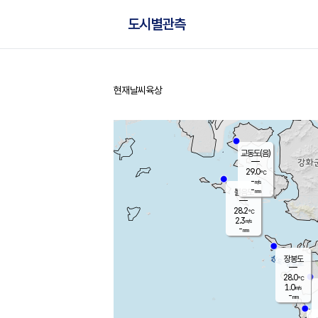
도시별관측
현재날씨
육상
홈
교동도(음)
29.0
℃
-
m/s
-
mm
볼음도
대연평
28.2
℃
2.3
m/s
29.3
℃
-
mm
2.4
m/s
-
mm
장봉도
28.0
℃
1.0
m/s
-
mm