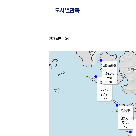
도시별관측
현재날씨
육상
홈
교동도(음)
34.0
℃
-
m/s
-
mm
볼음도
대연평
33.7
℃
2.7
m/s
34.4
℃
-
mm
3.1
m/s
-
mm
장봉도
32.8
℃
3.1
m/s
-
mm