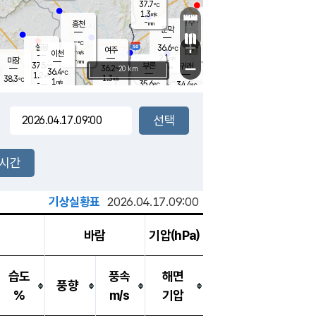
37.7
℃
강림
1.3
m/s
원주
-
흥천
mm
35.3
℃
문막
1.7
m/s
36.3
℃
-
-
℃
mm
+
1.7
설봉
m/s
36.6
℃
여주
-
m/s
이천
-
mm
2.1
m/s
-
마장
mm
신림
37.5
부론
-
귀래
−
℃
mm
36.2
20 km
℃
36.4
℃
1.2
m/s
1.3
38.3
m/s
℃
35.4
1
m/s
℃
-
35.6
34.4
mm
℃
-
℃
mm
0.7
m/s
-
1.3
mm
m/s
0.5
2.1
m/s
m/s
-
mm
-
백운
mm
-
-
mm
mm
백암
장호원
36.6
℃
1.5
m/s
35.8
℃
36.1
엄정
℃
-
mm
1.3
m/s
1.2
m/s
노은
-
mm
-
36.4
mm
℃
개
2시간
2.1
m/s
36.1
℃
-
mm
7
1.4
℃
m/s
-
m/s
mm
m
기상실황표
2026.04.17.09:00
바람
기압(hPa)
습도
풍속
해면
풍향
%
m/s
기압