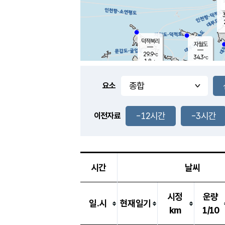
3
덕적북리
자월도
29.9
℃
34.3
℃
1.8
m/s
1.0
m/s
-
mm
-
mm
요소
풍도
31.5
덕적지도
1.0
m/
-
-12시간
-3시간
mm
이전자료
29.2
℃
대
4.0
m/s
-
mm
33.0
2.6
m
-
mm
시간
날씨
시정
운량
일.시
현재일기
km
1/10