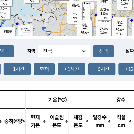
-
-
mm
무의도
mm
mm
분당구
1.4
-
1.0
m/s
m/s
mm
수리산길
-
-
mm
mm
3.2
의왕
37.2
℃
℃
2.5
-
m/s
1.0
m/s
℃
-
-
-
mm
-
℃
mm
m/s
기흥구갈
-
-
m/s
mm
용인
-
수원
mm
37.6
℃
대부도
39.4
℃
영흥도
1.6
35.6
m/s
℃
2.0
m/s
-
mm
1.6
34.8
m/s
-
℃
mm
34.2
℃
-
오산
2.3
mm
m/s
3.2
m/s
-
mm
-
mm
향남
36.2
℃
지역
날짜
1.6
m/s
-
-
℃
운평
mm
송탄
-
℃
m/s
-
s
mm
34.6
보
℃
36.8
-1시간
현재
+1시간
+3시간
+1
℃
3.0
m/s
산
2.1
m/s
-
34.
mm
-
mm
2.0
℃
-
m
/s
기온(℃)
강수
현재
이슬점
체감
일강수
적설
중하운량
기온
온도
온도
mm
cm