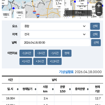
32.3
1.8
m/s
℃
-
-
-
mm
1.7
℃
mm
+
m/s
기흥구갈
-
-
m/s
mm
용인
-
수원
mm
−
31.8
℃
대부도
20 km
32.8
℃
영흥도
2.4
31.6
m/s
℃
2.8
m/s
-
mm
4.6
32.1
m/s
-
℃
mm
31.5
℃
-
오산
4.2
mm
m/s
5.4
m/s
-
mm
요소
-
mm
향남
32.3
℃
2.2
m/s
32.4
-
지역
℃
운평
mm
송탄
-
℃
m/s
-
s
mm
31.2
보
℃
날짜
32.5
℃
4.7
m/s
산
3.1
m/s
-
30.
mm
-
mm
1.0
℃
이전자료
-12시간
-3시간
-1시간
현재
-
m
/s
+1시간
+3시간
+12시간
기상실황표
2026.04.18.00:00
시간
날씨
시정
운량
현재
일.시
현재일기
중하운량
km
1/10
기온
도시별 기상실황표로 지점, 날씨, 기온, 강수, 바람, 기압등을 안내한 표입
18.00H
2.4
12.7