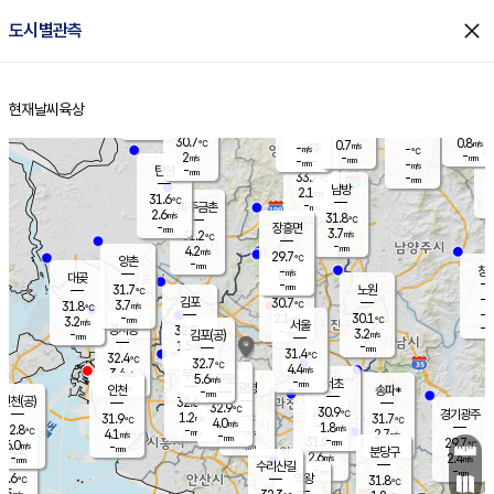
close
도시별관측
장남
판문점
30.6
℃
3.0
m/s
화현
31.4
동두천
℃
남면
-
현재날씨
육상
mm
파주
3.3
홈
m/s
포천
31.0
-
31
℃
mm
℃
30.6
℃
30.7
0.8
0.7
m/s
℃
m/s
-
양주
-
m/s
가
℃
-
2
-
mm
m/s
mm
-
mm
-
m/s
-
탄현
mm
33.7
-
2
℃
mm
남방
2.1
m/s
2
31.6
℃
-
파주금촌
mm
2.6
m/s
31.8
℃
-
장흥면
mm
3.7
m/s
31.2
℃
-
mm
4.2
m/s
29.7
℃
양촌
-
mm
창
-
m/s
은평
대곶
-
mm
31.7
노원
℃
-
김포
30.7
3.7
℃
31.8
m/s
℃
-
m/
-
2.1
30.1
m/s
mm
3.2
℃
m/s
서울
-
경서동
32.9
m
-
3.2
℃
mm
-
김포(공)
m/s
mm
1.5
-
m/s
mm
31.4
℃
32.4
-
℃
mm
32.7
℃
4.4
m/s
3.4
부천
m/s
5.6
구로
m/s
-
서초
mm
-
광명
mm
인천
송파*
-
mm
인천(공)
32.6
℃
32.9
℃
30.9
과천
경기광주
℃
-
1.2
31.9
31.7
m/s
℃
℃
℃
4.0
m/s
1.8
m/s
32.8
-
-
℃
mm
4.1
m/s
2.7
m/s
-
m/s
mm
-
31.9
29.7
mm
6.0
-
℃
℃
m/s
-
-
mm
무의도
mm
mm
분당구
2.6
-
2.4
m/s
m/s
mm
수리산길
-
-
mm
mm
1.6
의왕
31.8
℃
℃
2.5
m/s