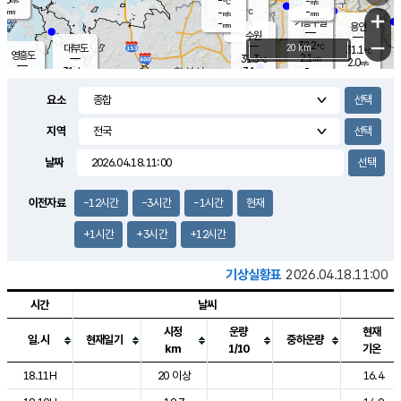
-
-
m/s
℃
-
-
-
mm
-
℃
mm
+
m/s
기흥구갈
-
-
m/s
mm
용인
-
수원
mm
−
32.2
℃
대부도
20 km
31.1
℃
영흥도
2.1
31.3
m/s
℃
2.0
m/s
-
mm
3.1
31.4
m/s
-
℃
mm
31.8
℃
-
오산
4.3
mm
m/s
5.6
m/s
-
mm
요소
-
mm
향남
30.9
℃
2.5
m/s
32.0
-
지역
℃
운평
mm
송탄
-
℃
m/s
-
s
mm
30.8
보
℃
날짜
32.3
℃
4.0
m/s
산
1.3
m/s
-
29.
mm
-
mm
1.6
℃
이전자료
-12시간
-3시간
-1시간
현재
-
m
/s
+1시간
+3시간
+12시간
기상실황표
2026.04.18.11:00
시간
날씨
시정
운량
현재
일.시
현재일기
중하운량
km
1/10
기온
도시별 기상실황표로 지점, 날씨, 기온, 강수, 바람, 기압등을 안내한 표입
18.11H
20 이상
16.4