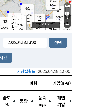
33.2
℃
강림
1.6
m/s
원주
-
흥천
mm
31.7
℃
문막
0.9
m/s
32.2
℃
32.4
-
℃
mm
+
1.4
설봉
m/s
32.5
℃
여주
-
m/s
이천
-
mm
1.7
m/s
-
마장
mm
신림
33.1
부론
-
귀래
−
℃
mm
32.8
20 km
℃
31.9
℃
1.4
m/s
1.0
33.3
m/s
℃
32.0
1.2
m/s
℃
-
31.8
31.9
mm
℃
-
℃
mm
1.6
m/s
-
2.3
mm
m/s
1.3
1.1
m/s
m/s
-
mm
-
백운
mm
-
-
mm
mm
백암
장호원
31.8
℃
2.7
m/s
32.2
℃
33.1
엄정
℃
-
mm
1.7
m/s
1.4
m/s
노은
-
mm
-
32.5
mm
℃
개
2시간
2.0
m/s
32.5
℃
-
mm
7
1.2
℃
m/s
-
m/s
mm
m
기상실황표
2026.04.18.13:00
바람
기압(hPa)
습도
풍속
해면
풍향
%
m/s
기압