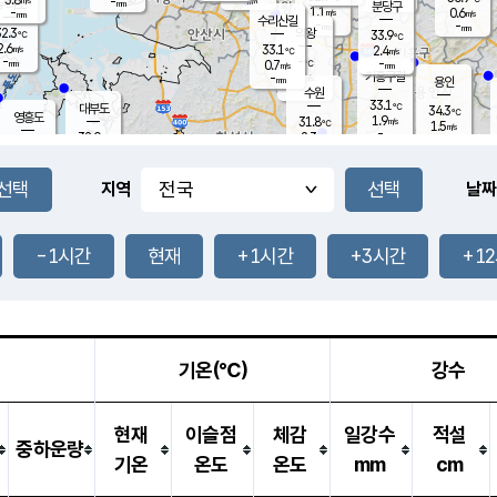
-
-
mm
무의도
mm
mm
분당구
1.1
-
0.6
m/s
m/s
mm
수리산길
-
-
mm
mm
2.3
의왕
33.9
℃
℃
2.6
33.1
m/s
2.4
m/s
℃
-
-
-
mm
0.7
℃
mm
m/s
기흥구갈
-
-
m/s
mm
용인
-
수원
mm
33.1
℃
대부도
34.3
℃
영흥도
1.9
31.8
m/s
℃
1.5
m/s
-
mm
2.3
32.0
m/s
-
℃
mm
31.4
℃
-
오산
2.5
mm
m/s
2.2
m/s
-
mm
-
mm
향남
33.3
℃
지역
날짜
1.2
m/s
32.0
-
℃
운평
mm
송탄
1.8
℃
m/s
-
s
mm
32.8
보
℃
33.5
-1시간
현재
+1시간
+3시간
+1
℃
2.5
m/s
산
1.9
m/s
-
30.
mm
-
mm
0.7
℃
-
m
/s
기온(℃)
강수
현재
이슬점
체감
일강수
적설
중하운량
기온
온도
온도
mm
cm