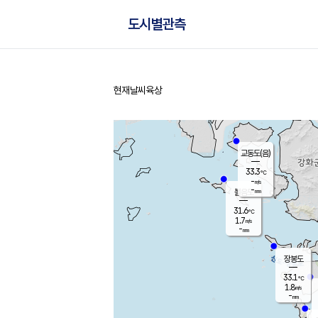
도시별관측
현재날씨
육상
홈
교동도(음)
33.3
℃
-
m/s
-
mm
볼음도
대연평
31.6
℃
1.7
m/s
32.3
℃
-
mm
1.8
m/s
-
mm
장봉도
33.1
℃
1.8
m/s
-
mm