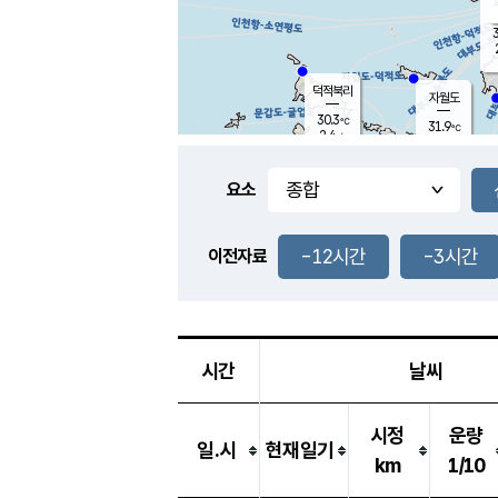
3
덕적북리
자월도
30.3
℃
31.9
℃
2.4
m/s
1.1
m/s
-
mm
-
mm
요소
풍도
30.0
덕적지도
1.1
m/
-
-12시간
-3시간
mm
이전자료
28.3
℃
대
2.9
m/s
-
mm
31.3
0.6
m
-
mm
시간
날씨
시정
운량
일.시
현재일기
km
1/10