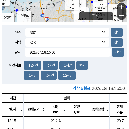
-
-
m/s
℃
-
-
-
mm
-
℃
mm
+
m/s
기흥구갈
-
-
m/s
mm
용인
-
수원
mm
−
29.5
℃
대부도
20 km
28.5
℃
영흥도
0.6
29.1
m/s
℃
1.5
m/s
-
mm
0.2
27.4
m/s
-
℃
mm
29.0
℃
-
오산
1.3
mm
m/s
2.1
m/s
-
mm
요소
-
mm
향남
26.9
℃
0.0
m/s
30.6
-
지역
℃
운평
mm
송탄
0.0
℃
m/s
-
s
mm
26.9
보
℃
날짜
30.3
℃
1.9
m/s
산
1.5
m/s
-
24.
mm
-
mm
0.0
℃
이전자료
-12시간
-3시간
-1시간
현재
-
m
/s
+1시간
+3시간
+12시간
기상실황표
2026.04.18.15:00
시간
날씨
시정
운량
현재
일.시
현재일기
중하운량
km
1/10
기온
도시별 기상실황표로 지점, 날씨, 기온, 강수, 바람, 기압등을 안내한 표입
18.15H
20 이상
20.7