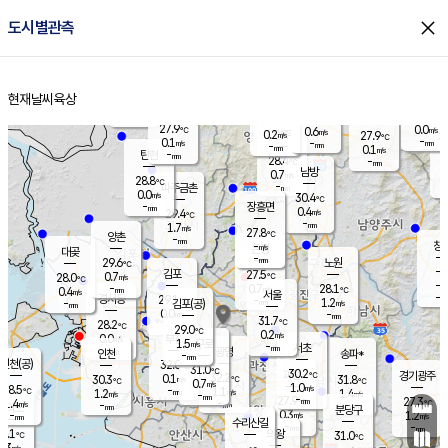
close
도시별관측
장남
판문점
28.4
℃
0.0
m/s
화현
27.2
동두천
℃
남면
-
현재날씨
육상
mm
파주
0.1
홈
m/s
포천
25.8
-
28.7
℃
mm
℃
28.1
℃
27.9
0.0
0.6
m/s
℃
m/s
0.2
양주
27.9
m/s
가
℃
-
0.1
-
mm
m/s
mm
-
mm
0.1
m/s
-
탄현
mm
28.4
-
2
℃
mm
남방
0.7
m/s
0
28.8
℃
-
파주금촌
mm
0.0
m/s
30.4
℃
-
장흥면
mm
0.4
m/s
29.4
℃
-
mm
1.7
m/s
27.8
℃
양촌
-
mm
창
-
m/s
은평
대곶
-
mm
29.6
노원
℃
-
김포
27.5
0.7
℃
28.0
m/s
℃
-
m/
-
0.7
28.1
m/s
mm
0.4
℃
m/s
서울
-
경서동
29.1
m
-
1.2
℃
mm
-
김포(공)
m/s
mm
0.0
-
m/s
mm
31.7
℃
28.2
-
℃
mm
29.0
℃
0.2
m/s
0.0
부천
m/s
1.5
구로
m/s
-
서초
mm
-
광명
mm
인천
송파*
-
mm
인천(공)
32.0
℃
31.0
℃
30.2
과천
경기광주
℃
32.2
0.1
30.3
31.8
m/s
℃
℃
℃
0.7
m/s
1.0
m/s
28.5
-
1.1
℃
mm
1.2
m/s
1.4
m/s
-
m/s
mm
-
27.9
27.3
mm
1.4
-
℃
℃
m/s
-
-
mm
무의도
mm
mm
분당구
0.3
-
1.2
m/s
m/s
mm
수리산길
-
-
mm
mm
7.1
의왕
31.0
℃
℃
0.3
m/s