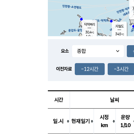
3
덕적북리
자월도
30.4
℃
34.5
℃
1.9
m/s
1.8
m/s
-
mm
-
mm
요소
풍도
30.7
덕적지도
1.6
m/
-
-12시간
-3시간
mm
이전자료
29.5
℃
대
4.0
m/s
-
mm
34.2
1.1
m
-
mm
시간
날씨
시정
운량
일.시
현재일기
km
1/10