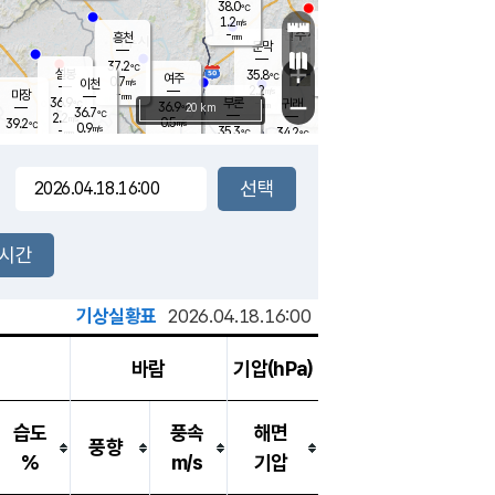
38.0
℃
강림
1.2
m/s
원주
-
흥천
mm
35.8
℃
문막
1.3
m/s
36.7
℃
37.2
-
℃
mm
+
2.2
설봉
m/s
35.8
℃
여주
0.7
m/s
이천
-
mm
2.2
m/s
-
마장
mm
신림
36.9
부론
-
귀래
−
℃
mm
36.9
20 km
℃
36.7
℃
2.2
m/s
0.5
39.2
m/s
℃
35.3
0.9
m/s
℃
-
35.3
34.2
mm
℃
-
℃
mm
1.6
m/s
-
1.8
mm
m/s
1.8
3.1
m/s
m/s
-
mm
-
백운
mm
-
-
mm
mm
백암
장호원
35.6
℃
1.6
m/s
36.1
℃
36.6
엄정
℃
-
mm
1.3
m/s
1.4
m/s
노은
-
mm
-
36.3
mm
℃
개
2시간
1.6
m/s
36.0
℃
-
mm
4
2.0
℃
m/s
-
m/s
mm
m
기상실황표
2026.04.18.16:00
바람
기압(hPa)
습도
풍속
해면
풍향
%
m/s
기압