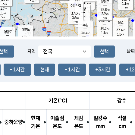
-
-
mm
무의도
mm
mm
분당구
0.7
-
1.1
m/s
m/s
mm
수리산길
-
-
mm
mm
4.7
의왕
37.8
℃
℃
1.5
37.0
m/s
2.9
m/s
℃
-
-
-
mm
0.6
℃
mm
m/s
기흥구갈
-
-
m/s
mm
용인
-
수원
mm
39.2
℃
대부도
37.4
℃
영흥도
1.1
36.4
m/s
℃
1.8
m/s
-
mm
0.8
34.2
m/s
-
℃
mm
35.1
℃
-
오산
2.5
mm
m/s
2.8
m/s
-
mm
-
mm
향남
35.8
℃
지역
날짜
1.2
m/s
37.2
-
℃
운평
mm
송탄
0.7
℃
m/s
-
s
mm
34.3
보
℃
37.5
-1시간
현재
+1시간
+3시간
+1
℃
3.6
m/s
산
1.6
m/s
-
34.
mm
-
mm
1.4
℃
-
m
/s
기온(℃)
강수
현재
이슬점
체감
일강수
적설
중하운량
기온
온도
온도
mm
cm