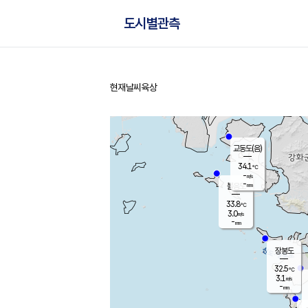
도시별관측
현재날씨
육상
홈
교동도(음)
34.1
℃
-
m/s
-
mm
볼음도
대연평
33.8
℃
3.0
m/s
34.3
℃
-
mm
2.0
m/s
-
mm
장봉도
32.5
℃
3.1
m/s
-
mm