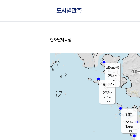
도시별관측
현재날씨
육상
홈
교동도(음)
29.7
℃
-
m/s
-
mm
볼음도
대연평
29.2
℃
2.7
m/s
29.5
℃
-
mm
2.4
m/s
-
mm
장봉도
29.3
℃
1.4
m/s
-
mm