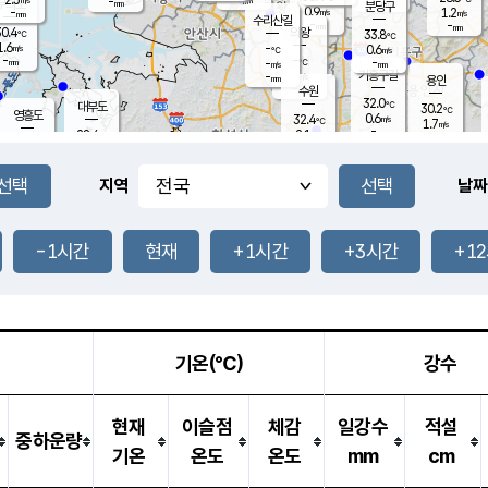
-
-
mm
무의도
mm
mm
분당구
0.9
-
1.2
m/s
m/s
mm
수리산길
-
-
mm
mm
0.4
의왕
33.8
℃
℃
1.6
-
m/s
0.6
m/s
℃
-
-
-
mm
-
℃
mm
m/s
기흥구갈
-
-
m/s
mm
용인
-
수원
mm
32.0
℃
대부도
30.2
℃
영흥도
0.6
32.4
m/s
℃
1.7
m/s
-
mm
2.1
28.4
m/s
-
℃
mm
30.6
℃
-
오산
1.5
mm
m/s
2.8
m/s
-
mm
-
mm
향남
28.4
℃
지역
날짜
0.1
m/s
33.1
-
℃
운평
mm
송탄
-
℃
m/s
-
s
mm
29.8
보
℃
-
-1시간
현재
+1시간
+3시간
+1
℃
1.4
m/s
산
-
m/s
-
-
mm
-
mm
-
m
℃
-
m
/s
기온(℃)
강수
현재
이슬점
체감
일강수
적설
중하운량
기온
온도
온도
mm
cm