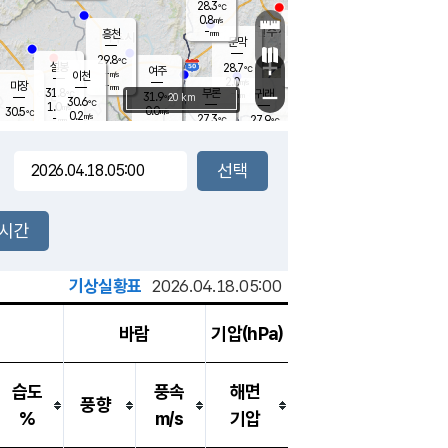
28.3
℃
강림
0.8
m/s
원주
-
흥천
mm
26.5
℃
문막
0.4
m/s
33.1
℃
29.8
-
℃
mm
+
1.9
설봉
m/s
28.7
℃
여주
-
m/s
이천
-
mm
2.0
m/s
-
마장
mm
신림
31.8
부론
-
귀래
−
℃
mm
31.9
20 km
℃
30.6
℃
1.0
m/s
0.0
30.5
m/s
℃
26.1
0.2
m/s
℃
-
27.3
27.9
mm
℃
-
℃
mm
1.1
m/s
-
0.5
mm
m/s
0.1
0.4
m/s
m/s
-
mm
-
백운
mm
-
-
mm
mm
백암
장호원
27.2
℃
0.3
m/s
25.9
℃
30.1
엄정
℃
-
mm
0.0
m/s
0.9
m/s
노은
-
mm
-
28.4
mm
℃
개
2시간
0.1
m/s
27.7
℃
-
mm
0.0
℃
m/s
-
/s
mm
m
기상실황표
2026.04.18.05:00
바람
기압(hPa)
습도
풍속
해면
풍향
%
m/s
기압