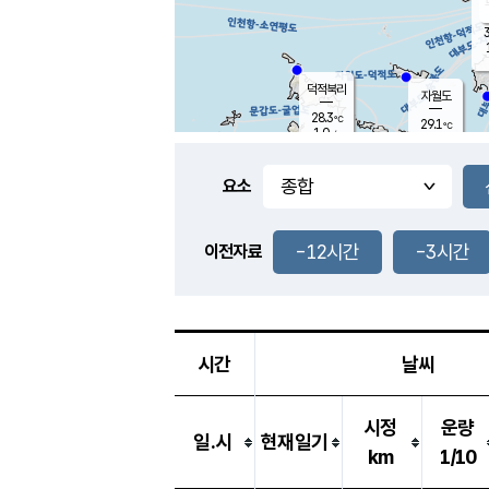
3
덕적북리
자월도
28.3
℃
29.1
℃
1.0
m/s
1.3
m/s
-
mm
-
mm
요소
풍도
28.1
덕적지도
2.9
m/
-
-12시간
-3시간
mm
이전자료
27.1
℃
대
4.2
m/s
-
mm
27.2
0.2
m
-
mm
시간
날씨
시정
운량
일.시
현재일기
km
1/10