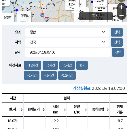
34.4
2.1
m/s
℃
-
-
-
mm
1.2
℃
mm
+
m/s
기흥구갈
-
-
m/s
mm
용인
-
수원
mm
−
32.8
℃
대부도
20 km
34.5
℃
영흥도
2.3
33.3
m/s
℃
2.0
m/s
-
mm
2.5
33.5
m/s
-
℃
mm
32.8
℃
-
오산
3.4
mm
m/s
4.5
m/s
-
mm
요소
-
mm
향남
34.3
℃
1.8
m/s
34.1
-
지역
℃
운평
mm
송탄
1.1
℃
m/s
-
s
mm
32.6
보
℃
날짜
33.4
℃
2.7
m/s
산
2.6
m/s
-
-
mm
-
mm
-
m
℃
이전자료
-12시간
-3시간
-1시간
현재
-
m
/s
+1시간
+3시간
+12시간
기상실황표
2026.04.18.07:00
시간
날씨
시정
운량
현재
일.시
현재일기
중하운량
km
1/10
기온
도시별 기상실황표로 지점, 날씨, 기온, 강수, 바람, 기압등을 안내한 표입
18.07H
9.9
8.7