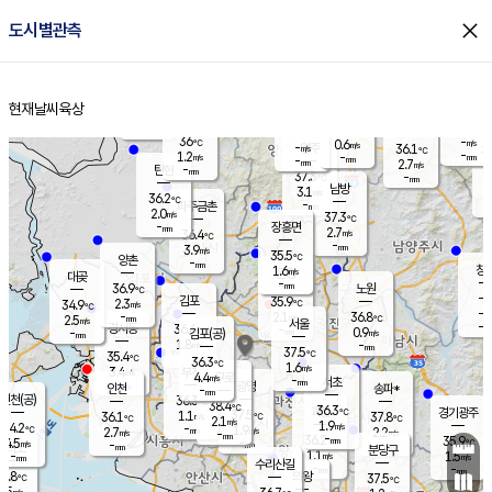
close
도시별관측
장남
판문점
36.7
℃
1.4
m/s
화현
36.3
동두천
℃
남면
-
현재날씨
육상
mm
파주
1.1
홈
m/s
포천
-
-
36.2
℃
mm
℃
36.7
℃
36
-
0.6
m/s
℃
m/s
-
양주
36.1
m/s
가
℃
-
1.2
-
mm
m/s
mm
-
mm
2.7
m/s
-
탄현
mm
37.3
-
3
℃
mm
남방
3.1
m/s
0
36.2
℃
-
파주금촌
mm
2.0
m/s
37.3
℃
-
장흥면
mm
2.7
m/s
36.4
℃
-
mm
3.9
m/s
35.5
℃
양촌
-
mm
창
1.6
m/s
은평
대곶
-
mm
36.9
노원
℃
-
김포
35.9
2.3
℃
34.9
m/s
℃
-
m/
-
2.1
36.8
m/s
mm
2.5
℃
m/s
서울
-
경서동
36.6
m
-
0.9
℃
mm
-
김포(공)
m/s
mm
1.8
-
m/s
mm
37.5
℃
35.4
-
℃
mm
36.3
℃
1.6
m/s
3.4
부천
m/s
4.4
구로
m/s
-
서초
mm
-
광명
mm
인천
송파*
-
mm
인천(공)
36.3
℃
38.4
℃
36.3
과천
경기광주
℃
37.5
1.1
36.1
37.8
m/s
℃
℃
℃
2.1
m/s
1.9
m/s
34.2
-
1.9
℃
mm
2.7
m/s
2.2
m/s
-
m/s
mm
-
36.2
35.9
mm
4.5
-
℃
℃
m/s
-
-
mm
무의도
mm
mm
분당구
1.1
-
1.5
m/s
m/s
mm
수리산길
-
-
mm
mm
3.8
의왕
37.5
℃
℃
1.5
m/s