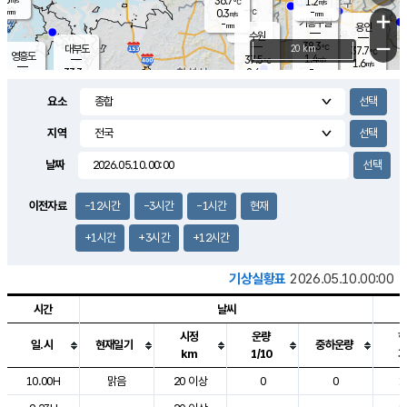
36.7
1.2
m/s
℃
-
-
-
mm
0.3
℃
mm
+
m/s
기흥구갈
-
-
m/s
mm
용인
-
수원
mm
−
38.3
℃
대부도
20 km
37.7
℃
영흥도
1.4
37.5
m/s
℃
1.6
m/s
-
mm
2.4
33.3
m/s
-
℃
mm
34.6
℃
-
오산
2.5
mm
m/s
3.7
m/s
-
mm
요소
-
mm
향남
36.8
℃
1.3
m/s
37.2
-
지역
℃
운평
mm
송탄
2.9
℃
m/s
-
s
mm
34.1
보
℃
날짜
37.6
℃
3.5
m/s
산
1.6
m/s
-
34.
mm
-
mm
1.3
℃
이전자료
-12시간
-3시간
-1시간
현재
-
m
/s
+1시간
+3시간
+12시간
기상실황표
2026.05.10.00:00
시간
날씨
시정
운량
일.시
현재일기
중하운량
km
1/10
도시별 기상실황표로 지점, 날씨, 기온, 강수, 바람, 기압등을 안내한 표입
10.00H
맑음
20 이상
0
0
1