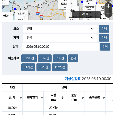
37.0
2.9
m/s
℃
-
-
-
mm
0.6
℃
mm
+
m/s
기흥구갈
-
-
m/s
mm
용인
-
수원
mm
−
39.2
℃
대부도
20 km
37.4
℃
영흥도
1.1
36.4
m/s
℃
1.8
m/s
-
mm
0.8
34.2
m/s
-
℃
mm
35.1
℃
-
오산
2.5
mm
m/s
2.8
m/s
-
mm
요소
-
mm
향남
35.8
℃
1.2
m/s
37.2
-
지역
℃
운평
mm
송탄
0.7
℃
m/s
-
s
mm
34.3
보
℃
날짜
37.5
℃
3.6
m/s
산
1.6
m/s
-
34.
mm
-
mm
1.4
℃
이전자료
-12시간
-3시간
-1시간
현재
-
m
/s
+1시간
+3시간
+12시간
기상실황표
2026.05.10.00:00
시간
날씨
시정
운량
일.시
현재일기
중하운량
km
1/10
도시별 기상실황표로 지점, 날씨, 기온, 강수, 바람, 기압등을 안내한 표입
10.00H
20 이상
9