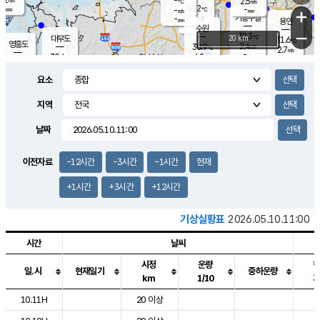
-
2.5
m/s
℃
-
30.2
-
mm
-
℃
mm
+
m/s
기흥구갈
1.5
-
m/s
mm
용인
-
수원
mm
−
32.3
℃
대부도
20 km
31.6
℃
영흥도
2.4
30.9
m/s
℃
2.7
m/s
-
mm
4.2
30.4
m/s
-
℃
mm
30.1
℃
-
오산
3.7
mm
m/s
2.5
m/s
-
mm
요소
-
mm
향남
30.7
℃
2.5
m/s
31.1
-
지역
℃
운평
mm
송탄
1.4
℃
m/s
-
s
mm
30.2
보
℃
날짜
31.0
℃
2.8
m/s
산
2.5
m/s
-
29.
mm
-
mm
0.7
℃
이전자료
-12시간
-3시간
-1시간
현재
-
m
/s
+1시간
+3시간
+12시간
기상실황표
2026.05.10.11:00
시간
날씨
시정
운량
일.시
현재일기
중하운량
km
1/10
도시별 기상실황표로 지점, 날씨, 기온, 강수, 바람, 기압등을 안내한 표입
10.11H
20 이상
2