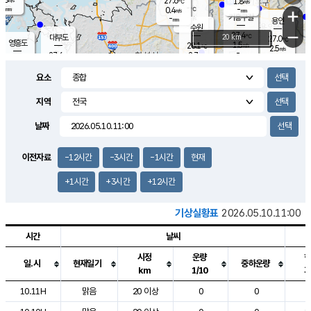
27.6
1.8
m/s
℃
-
-
-
mm
0.4
℃
mm
+
m/s
기흥구갈
-
-
m/s
mm
용인
-
수원
mm
−
27.4
℃
대부도
20 km
27.0
℃
영흥도
1.5
28.1
m/s
℃
2.5
m/s
-
mm
2.7
27.6
m/s
-
℃
mm
28.5
℃
-
오산
3.3
mm
m/s
5.9
m/s
-
mm
요소
-
mm
향남
27.2
℃
2.2
m/s
28.6
-
지역
℃
운평
mm
송탄
-
℃
m/s
-
s
mm
26.6
보
℃
날짜
27.7
℃
2.8
m/s
산
0.6
m/s
-
-
mm
-
mm
-
m
℃
이전자료
-12시간
-3시간
-1시간
현재
-
m
/s
+1시간
+3시간
+12시간
기상실황표
2026.05.10.11:00
시간
날씨
시정
운량
일.시
현재일기
중하운량
km
1/10
도시별 기상실황표로 지점, 날씨, 기온, 강수, 바람, 기압등을 안내한 표입
10.11H
맑음
20 이상
0
0
2