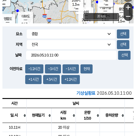
26.8
-
m/s
℃
-
-
-
mm
1.3
℃
mm
+
m/s
기흥구갈
-
-
m/s
mm
용인
-
수원
mm
−
25.5
℃
대부도
20 km
25.6
℃
영흥도
1.4
26.4
m/s
℃
1.5
m/s
-
mm
3.2
26.3
m/s
-
℃
mm
27.5
℃
-
오산
4.0
mm
m/s
7.8
m/s
-
mm
요소
-
mm
향남
25.9
℃
2.4
m/s
27.2
-
지역
℃
운평
mm
송탄
-
℃
m/s
-
s
mm
26.0
보
℃
날짜
26.1
℃
2.3
m/s
산
0.8
m/s
-
23.
mm
-
mm
0.6
℃
이전자료
-12시간
-3시간
-1시간
현재
-
m
/s
+1시간
+3시간
+12시간
기상실황표
2026.05.10.11:00
시간
날씨
시정
운량
일.시
현재일기
중하운량
km
1/10
도시별 기상실황표로 지점, 날씨, 기온, 강수, 바람, 기압등을 안내한 표입
10.11H
20 이상
2