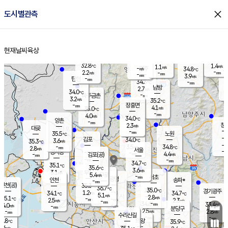
close
도시별관측
장남
판문점
32.4
℃
3.1
m/s
화현
33.0
동두천
℃
남면
-
현재날씨
육상
mm
파주
3.9
홈
m/s
포천
34.6
-
33.9
℃
mm
℃
32.5
℃
32.8
1.4
1.1
m/s
℃
m/s
-
양주
34.8
m/s
가
℃
-
2.2
-
mm
m/s
mm
-
mm
3.9
m/s
-
탄현
mm
34.3
-
3
℃
mm
남방
2.7
m/s
2
34.0
℃
-
파주금촌
mm
3.2
m/s
35.2
℃
-
장흥면
mm
4.1
m/s
35.0
℃
-
mm
4.0
m/s
34.0
℃
양촌
-
mm
창
2.3
m/s
은평
대곶
-
mm
35.5
노원
℃
-
김포
34.0
3.6
℃
35.3
m/s
℃
-
m/
-
3.5
34.8
m/s
mm
2.8
℃
m/s
서울
-
경서동
-
m
-
4.4
℃
mm
-
김포(공)
m/s
mm
-
-
m/s
mm
34.7
℃
35.1
-
℃
mm
35.6
℃
3.6
m/s
3.1
부천
m/s
5.4
구로
m/s
-
서초
mm
-
광명
mm
인천
송파*
-
mm
인천(공)
35.3
℃
36.7
℃
35.0
과천
경기광주
℃
-
1.2
34.1
34.7
m/s
℃
℃
℃
5.1
m/s
2.8
m/s
35.1
-
-
℃
mm
2.5
m/s
2.3
m/s
-
m/s
mm
-
34.6
33.4
mm
4.0
-
℃
℃
m/s
-
-
mm
무의도
mm
mm
분당구
2.5
-
2.8
m/s
m/s
mm
수리산길
-
-
mm
mm
2.8
의왕
35.9
℃
℃
1.6
m/s