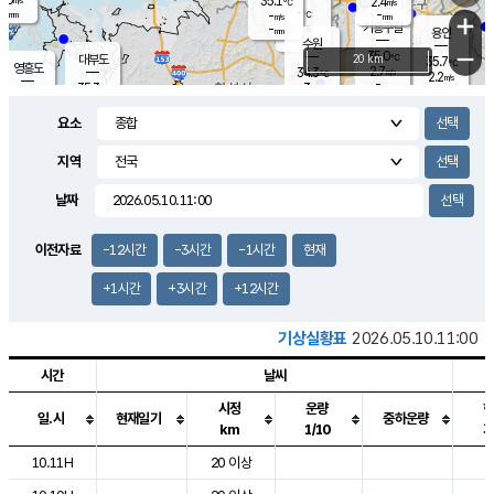
35.1
2.4
m/s
℃
-
-
-
mm
-
℃
mm
+
m/s
기흥구갈
-
-
m/s
mm
용인
-
수원
mm
−
35.0
℃
대부도
20 km
35.7
℃
영흥도
2.7
34.3
m/s
℃
2.2
m/s
-
mm
3
35.3
m/s
-
℃
mm
34.0
℃
-
오산
3.6
mm
m/s
1.3
m/s
-
mm
요소
-
mm
향남
34.7
℃
2.9
m/s
35.6
-
지역
℃
운평
mm
송탄
2.0
℃
m/s
-
s
mm
34.2
보
℃
날짜
35.5
℃
2.7
m/s
산
1.7
m/s
-
33.
mm
-
mm
1.2
℃
이전자료
-12시간
-3시간
-1시간
현재
-
m
/s
+1시간
+3시간
+12시간
기상실황표
2026.05.10.11:00
시간
날씨
시정
운량
일.시
현재일기
중하운량
km
1/10
도시별 기상실황표로 지점, 날씨, 기온, 강수, 바람, 기압등을 안내한 표입
10.11H
20 이상
2