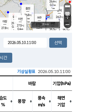
26.4
℃
강림
0.7
m/s
원주
-
흥천
mm
24.4
℃
문막
0.1
m/s
29.8
℃
26.8
-
℃
mm
+
1.7
설봉
m/s
26.3
℃
여주
-
m/s
이천
-
mm
1.0
m/s
-
마장
mm
신림
29.5
부론
-
귀래
−
℃
mm
27.5
20 km
℃
27.5
℃
0.3
m/s
1.2
27.8
m/s
℃
23.8
0.4
m/s
℃
-
25.0
25.2
mm
℃
-
℃
mm
0.5
m/s
-
0.0
mm
m/s
0.0
0.0
m/s
m/s
-
mm
-
백운
mm
-
-
mm
mm
백암
장호원
24.1
℃
0.2
m/s
24.3
℃
27.1
엄정
℃
-
mm
0.3
m/s
0.6
m/s
노은
-
mm
-
25.5
mm
℃
개
2시간
0.7
m/s
25.0
℃
-
mm
0
0.0
℃
m/s
-
m/s
mm
m
기상실황표
2026.05.10.11:00
바람
기압(hPa)
습도
풍속
해면
풍향
%
m/s
기압