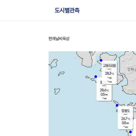
도시별관측
현재날씨
육상
홈
교동도(음)
28.3
℃
-
m/s
-
mm
볼음도
대연평
28.6
℃
0.5
m/s
27.8
℃
-
mm
0.3
m/s
-
mm
장봉도
26.7
℃
0.5
m/s
-
mm