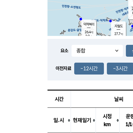
2
덕적북리
자월도
26.4
℃
27.7
℃
2.0
m/s
2.4
m/s
-
mm
-
mm
요소
풍도
27.5
덕적지도
0.1
m/
-
-12시간
-3시간
mm
이전자료
26.2
℃
대
1.5
m/s
-
mm
26.9
0.0
m
-
mm
시간
날씨
시정
운
일.시
현재일기
km
1/1