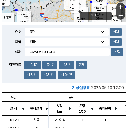
32.6
0.8
m/s
℃
-
-
-
mm
-
℃
mm
+
m/s
기흥구갈
-
-
m/s
mm
용인
-
수원
mm
−
31.9
℃
대부도
20 km
30.5
℃
영흥도
0.5
32.4
m/s
℃
1.9
m/s
-
mm
2.1
28.5
m/s
-
℃
mm
30.5
℃
-
오산
1.4
mm
m/s
3.1
m/s
-
mm
요소
-
mm
향남
28.4
℃
0.5
m/s
33.1
-
지역
℃
운평
mm
송탄
0.5
℃
m/s
-
s
mm
29.8
보
℃
날짜
33.9
℃
1.4
m/s
산
1.3
m/s
-
26.
mm
-
mm
0.0
℃
이전자료
-12시간
-3시간
-1시간
현재
-
m
/s
+1시간
+3시간
+12시간
기상실황표
2026.05.10.12:00
시간
날씨
시정
운량
일.시
현재일기
중하운량
km
1/10
도시별 기상실황표로 지점, 날씨, 기온, 강수, 바람, 기압등을 안내한 표입
10.12H
맑음
20 이상
1
1
2