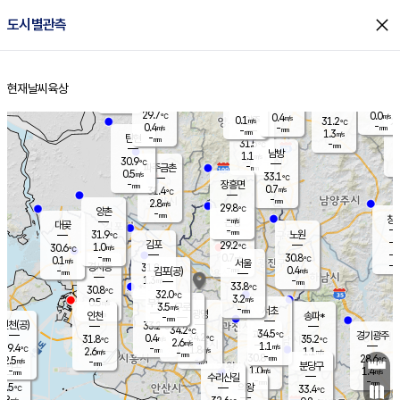
close
도시별관측
장남
판문점
29.5
℃
0.1
m/s
화현
27.8
동두천
℃
남면
-
현재날씨
육상
mm
파주
0.1
홈
m/s
포천
28.3
-
30.7
℃
mm
℃
29.6
℃
29.7
0.0
0.4
m/s
℃
m/s
0.1
양주
31.2
m/s
가
℃
-
0.4
-
mm
m/s
mm
-
mm
1.3
m/s
-
탄현
mm
31.5
-
3
℃
mm
남방
1.1
m/s
0
30.9
℃
-
파주금촌
mm
0.5
m/s
33.1
℃
-
장흥면
mm
0.7
m/s
31.4
℃
-
mm
2.8
m/s
29.8
℃
양촌
-
mm
창
-
m/s
은평
대곶
-
mm
31.9
노원
℃
-
김포
29.2
1.0
℃
30.6
m/s
℃
-
m/
-
0.7
30.8
m/s
mm
0.1
℃
m/s
서울
-
경서동
31.8
m
-
0.4
℃
mm
-
김포(공)
m/s
mm
1.3
-
m/s
mm
33.8
℃
30.8
-
℃
mm
32.0
℃
3.2
m/s
0.5
부천
m/s
3.5
구로
m/s
-
서초
mm
-
광명
mm
인천
송파*
-
mm
인천(공)
33.2
℃
34.2
℃
34.5
과천
경기광주
℃
34.2
0.4
31.8
35.2
m/s
℃
℃
℃
2.6
m/s
1.1
m/s
29.4
-
1.8
℃
mm
2.6
m/s
1.1
m/s
-
m/s
mm
-
30.8
28.6
mm
2.5
-
℃
℃
m/s
-
-
mm
무의도
mm
mm
분당구
1.0
-
1.4
m/s
m/s
mm
수리산길
-
-
mm
mm
0.5
의왕
33.4
℃
℃
1.8
m/s