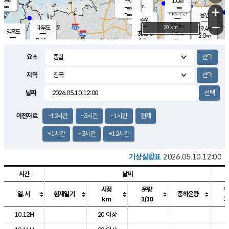
-
1.0
m/s
℃
-
-
-
mm
-
℃
mm
+
m/s
기흥구갈
-
-
m/s
mm
용인
-
수원
mm
−
37.6
℃
대부도
20 km
39.4
℃
영흥도
1.6
35.6
m/s
℃
2.0
m/s
-
mm
1.6
34.8
m/s
-
℃
mm
34.2
℃
-
오산
2.3
mm
m/s
3.2
m/s
-
mm
요소
-
mm
향남
36.2
℃
1.6
m/s
-
-
지역
℃
운평
mm
송탄
-
℃
m/s
-
s
mm
34.6
보
℃
날짜
36.8
℃
3.0
m/s
산
2.1
m/s
-
34.
mm
-
mm
2.0
℃
이전자료
-12시간
-3시간
-1시간
현재
-
m
/s
+1시간
+3시간
+12시간
기상실황표
2026.05.10.12:00
시간
날씨
시정
운량
일.시
현재일기
중하운량
km
1/10
도시별 기상실황표로 지점, 날씨, 기온, 강수, 바람, 기압등을 안내한 표입
10.12H
20 이상
2