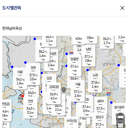
close
도시별관측
장남
판문점
36.1
℃
2.2
m/s
화현
37.8
동두천
℃
남면
-
현재날씨
육상
mm
파주
1.0
홈
m/s
포천
36.0
-
36.1
℃
mm
℃
36.6
℃
36.3
1.2
0.8
m/s
℃
m/s
4.0
양주
36.2
m/s
가
℃
-
1.1
-
mm
m/s
mm
-
mm
1.7
m/s
-
탄현
mm
36.8
-
3
℃
mm
남방
2.6
m/s
2
38.2
℃
-
파주금촌
mm
1.6
m/s
37.1
℃
-
장흥면
mm
2.8
m/s
36.9
℃
-
mm
2.4
m/s
37.4
℃
양촌
-
mm
창
-
m/s
은평
대곶
-
mm
37.5
노원
℃
-
김포
36.4
2.5
℃
34.1
m/s
℃
-
m/
-
1.4
37.8
m/s
mm
1.9
℃
m/s
서울
-
경서동
36.8
m
-
1.4
℃
mm
-
김포(공)
m/s
mm
1.3
-
m/s
mm
37.1
℃
36.0
-
℃
mm
36.9
℃
2.4
m/s
3.5
부천
m/s
4.2
구로
m/s
-
서초
mm
-
광명
mm
인천
송파*
-
mm
인천(공)
37.4
℃
38.0
℃
37.4
과천
경기광주
℃
37.2
1.4
34.3
37.3
m/s
℃
℃
℃
2.1
m/s
0.9
m/s
34.6
-
2.3
℃
mm
3.1
m/s
2.1
m/s
-
m/s
mm
-
37.0
36.0
mm
3.8
-
℃
℃
m/s
-
-
mm
무의도
mm
mm
분당구
1.4
-
1.0
m/s
m/s
mm
수리산길
-
-
mm
mm
3.2
의왕
37.2
℃
℃
2.5
m/s