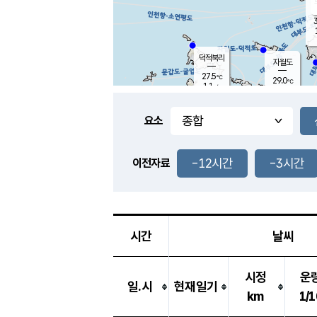
3
덕적북리
자월도
27.5
℃
29.0
℃
1.1
m/s
1.3
m/s
-
mm
-
mm
요소
풍도
28.1
덕적지도
0.9
m/
-
-12시간
-3시간
mm
이전자료
26.5
℃
대
2.9
m/s
-
mm
27.5
0.0
m
-
mm
시간
날씨
시정
운
일.시
현재일기
km
1/1