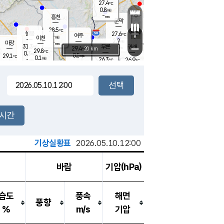
27.4
℃
강림
0.8
m/s
원주
-
흥천
mm
25.2
℃
문막
0.2
m/s
31.2
℃
28.5
-
℃
mm
+
1.4
설봉
m/s
27.6
℃
여주
-
m/s
이천
-
mm
2.9
m/s
-
마장
mm
신림
31.3
부론
-
귀래
−
℃
mm
29.4
20 km
℃
29.8
℃
0.3
m/s
0.5
29.1
m/s
℃
24.9
0.1
m/s
℃
-
26.3
26.9
mm
℃
-
℃
mm
1.2
m/s
-
0.3
mm
m/s
0.0
0.6
m/s
m/s
-
mm
-
백운
mm
-
-
mm
mm
백암
장호원
26.0
℃
0.7
m/s
25.0
℃
29.2
엄정
℃
-
mm
0.0
m/s
1.1
m/s
노은
-
mm
-
27.6
mm
℃
개
2시간
0.2
m/s
26.7
℃
-
mm
6
0.0
℃
m/s
-
m/s
mm
m
기상실황표
2026.05.10.12:00
바람
기압(hPa)
습도
풍속
해면
풍향
%
m/s
기압