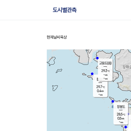
도시별관측
현재날씨
육상
홈
교동도(음)
29.3
℃
-
m/s
-
mm
볼음도
대연평
29.7
℃
0.4
m/s
30.2
℃
-
mm
2.6
m/s
-
mm
장봉도
28.5
℃
0.5
m/s
-
mm