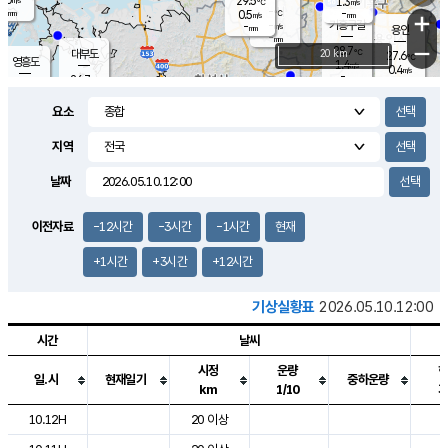
29.5
1.3
m/s
℃
-
-
-
mm
0.5
℃
mm
+
m/s
기흥구갈
-
-
m/s
mm
용인
-
mm
−
28.7
℃
대부도
20 km
27.6
℃
영흥도
1.4
m/s
0.4
m/s
-
mm
26.7
-
℃
mm
29.0
℃
오산
0.8
m/s
3.4
m/s
-
mm
요소
-
mm
향남
28.5
℃
1.4
m/s
-
-
지역
℃
운평
mm
송탄
-
℃
m/s
-
s
mm
27.8
보
℃
날짜
29.2
℃
1.4
m/s
산
1.3
m/s
-
25.
mm
-
mm
0.1
℃
이전자료
-12시간
-3시간
-1시간
현재
-
m
/s
+1시간
+3시간
+12시간
기상실황표
2026.05.10.12:00
시간
날씨
시정
운량
일.시
현재일기
중하운량
km
1/10
도시별 기상실황표로 지점, 날씨, 기온, 강수, 바람, 기압등을 안내한 표입
10.12H
20 이상
2