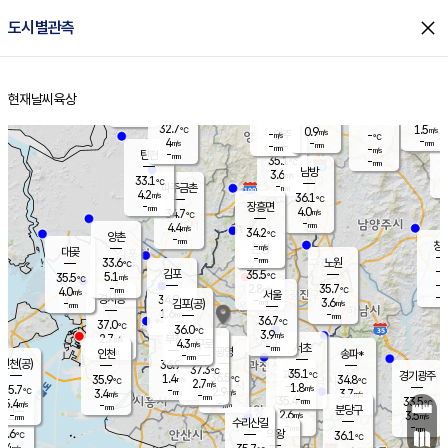
close
도시별관측
장남
판문점
31.9
℃
5.7
m/s
화현
32.8
동두천
℃
남면
-
현재날씨
육상
mm
파주
4.6
홈
m/s
포천
34.9
-
34.8
℃
mm
℃
32.7
℃
32.7
1.5
0.9
m/s
℃
m/s
-
양주
-
m/s
가
℃
-
4
-
mm
m/s
mm
-
mm
-
m/s
-
탄현
mm
35.1
-
3
℃
mm
남방
3.6
m/s
4
33.1
℃
-
파주금촌
mm
4.2
m/s
36.1
℃
-
장흥면
mm
4.0
m/s
34.7
℃
-
mm
4.4
m/s
34.2
℃
양촌
-
mm
창
-
m/s
은평
대곶
-
mm
33.6
노원
℃
-
김포
35.5
5.1
℃
35.5
m/s
℃
-
m/
-
2.8
35.7
m/s
mm
4.0
℃
m/s
서울
-
경서동
34.9
m
-
3.6
℃
mm
-
김포(공)
m/s
mm
1.6
-
m/s
mm
36.7
℃
37.0
-
℃
mm
36.0
℃
3.9
m/s
2.7
부천
m/s
4.3
구로
m/s
-
서초
mm
-
광명
mm
인천
송파*
-
mm
인천(공)
36.9
℃
37.3
℃
35.1
과천
경기광주
℃
36.5
1.4
35.9
34.8
m/s
℃
℃
℃
2.7
m/s
1.8
m/s
35.7
-
2.9
℃
mm
3.4
m/s
3.7
m/s
-
m/s
mm
-
35.4
33.5
mm
5.4
-
℃
℃
m/s
-
-
mm
무의도
mm
mm
분당구
2.6
-
3.5
m/s
m/s
mm
수리산길
-
-
mm
mm
5.6
의왕
36.1
℃
℃
1.4
m/s