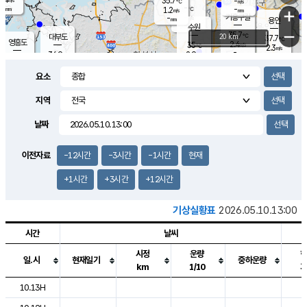
35.7
-
m/s
℃
-
-
-
mm
1.2
℃
mm
+
m/s
기흥구갈
-
-
m/s
mm
용인
-
수원
mm
−
35.7
℃
대부도
20 km
37.7
℃
영흥도
2.4
35
m/s
℃
2.3
m/s
-
mm
2.9
36.9
m/s
-
℃
mm
33.9
℃
-
오산
2.4
mm
m/s
1.8
m/s
-
mm
요소
-
mm
향남
36.2
℃
1.8
m/s
37.1
-
지역
℃
운평
mm
송탄
-
℃
m/s
-
s
mm
35.4
보
℃
날짜
37.1
℃
2.8
m/s
산
2.2
m/s
-
34.
mm
-
mm
2.3
℃
이전자료
-12시간
-3시간
-1시간
현재
-
m
/s
+1시간
+3시간
+12시간
기상실황표
2026.05.10.13:00
시간
날씨
시정
운량
일.시
현재일기
중하운량
km
1/10
도시별 기상실황표로 지점, 날씨, 기온, 강수, 바람, 기압등을 안내한 표입
10.13H
2