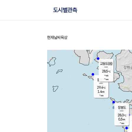
도시별관측
현재날씨
육상
홈
교동도(음)
28.5
℃
-
m/s
-
mm
볼음도
대연평
29.4
℃
1.4
m/s
30.0
℃
-
mm
0.4
m/s
-
mm
장봉도
28.0
℃
0.3
m/s
-
mm