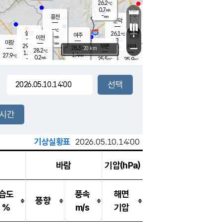
26.2
℃
강림
0.7
m/s
원주
-
흥천
mm
24.6
℃
문막
0.3
m/s
30
℃
-
-
℃
mm
+
1.3
설봉
m/s
26.1
℃
여주
-
m/s
이천
-
mm
1.8
m/s
-
마장
mm
신림
29.7
부론
-
귀래
−
℃
mm
28.3
20 km
℃
28.2
℃
1.0
m/s
1.4
27.9
m/s
℃
24.4
0.2
m/s
℃
-
25.5
25.9
mm
℃
-
℃
mm
1.1
m/s
-
0.6
mm
m/s
0.0
0.1
m/s
m/s
-
mm
-
백운
mm
-
-
mm
mm
백암
장호원
25.0
℃
0.0
m/s
24.6
℃
28.4
엄정
℃
-
mm
0.0
m/s
0.9
m/s
노은
-
mm
-
26.6
mm
℃
개
2시간
0.1
m/s
26.4
℃
-
mm
5
0.0
℃
m/s
-
m/s
mm
m
기상실황표
2026.05.10.14:00
바람
기압(hPa)
습도
풍속
해면
풍향
%
m/s
기압