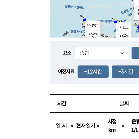
2
덕적북리
자월도
27.5
℃
29.2
℃
1.0
m/s
1.9
m/s
-
mm
-
mm
요소
풍도
27.9
덕적지도
1.4
m/
-
-12시간
-3시간
mm
이전자료
27.3
℃
대
2.4
m/s
-
mm
26.9
0.0
m
-
mm
시간
날씨
시정
운
일.시
현재일기
km
1/1