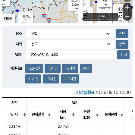
31.3
-
m/s
℃
-
-
-
mm
1.6
℃
mm
+
m/s
기흥구갈
-
-
m/s
mm
용인
-
수원
mm
−
29.1
℃
대부도
20 km
28.7
℃
영흥도
2.2
29.3
m/s
℃
1.5
m/s
-
mm
6.1
23.1
m/s
-
℃
mm
24.7
℃
-
오산
2.3
mm
m/s
6.6
m/s
13.0
mm
요소
6.0
mm
향남
26.7
℃
1.3
m/s
27.2
-
지역
℃
운평
mm
송탄
-
℃
m/s
-
s
mm
23.8
보
℃
날짜
26.3
℃
1.6
m/s
산
0.8
m/s
27.0
22.
mm
-
mm
0.1
℃
이전자료
-12시간
-3시간
-1시간
현재
1.0
/s
+1시간
+3시간
+12시간
기상실황표
2026.05.10.14:00
시간
날씨
시정
운량
일.시
현재일기
중하운량
km
1/10
도시별 기상실황표로 지점, 날씨, 기온, 강수, 바람, 기압등을 안내한 표입
10.14H
20 이상
2