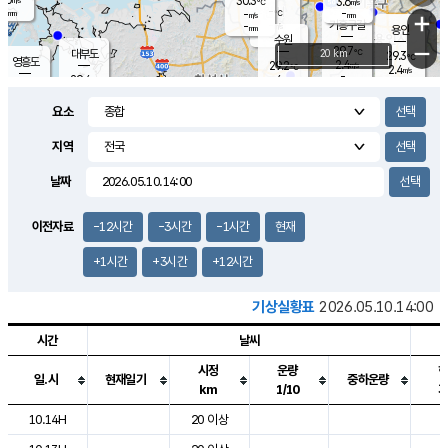
30.3
3.6
m/s
℃
-
-
-
mm
-
℃
mm
+
m/s
기흥구갈
-
-
m/s
mm
용인
-
수원
mm
−
29.7
℃
대부도
20 km
29.3
℃
영흥도
2.4
29.2
m/s
℃
2.4
m/s
-
mm
4
29.4
m/s
-
℃
mm
29.3
℃
-
오산
4.7
mm
m/s
3.0
m/s
-
mm
요소
-
mm
향남
29.7
℃
1.9
m/s
28.8
-
지역
℃
운평
mm
송탄
-
℃
m/s
-
s
mm
28.6
보
℃
날짜
29.5
℃
4.0
m/s
산
2.9
m/s
-
28.
mm
-
mm
0.7
℃
이전자료
-12시간
-3시간
-1시간
현재
-
m
/s
+1시간
+3시간
+12시간
기상실황표
2026.05.10.14:00
시간
날씨
시정
운량
일.시
현재일기
중하운량
km
1/10
도시별 기상실황표로 지점, 날씨, 기온, 강수, 바람, 기압등을 안내한 표입
10.14H
20 이상
2