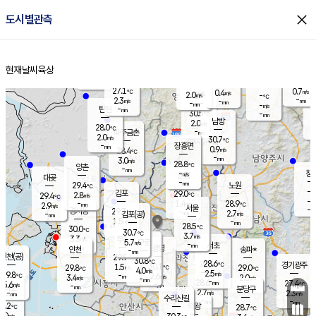
close
도시별관측
장남
판문점
27.9
℃
1.6
m/s
화현
27.9
동두천
℃
남면
-
현재날씨
육상
mm
파주
3.1
홈
m/s
포천
27.9
-
28.5
℃
mm
℃
28.5
℃
27.1
0.7
0.4
m/s
℃
m/s
2.0
양주
-
m/s
가
℃
-
2.3
-
mm
m/s
mm
-
mm
-
m/s
-
탄현
mm
30.5
-
2
℃
mm
남방
2.0
m/s
1
28.0
℃
-
파주금촌
mm
2.0
m/s
30.7
℃
-
장흥면
mm
0.9
m/s
28.4
℃
-
mm
3.0
m/s
28.8
℃
양촌
-
mm
창
-
m/s
은평
대곶
-
mm
29.4
노원
℃
-
김포
29.0
2.8
℃
29.4
m/s
℃
-
m/
-
1.4
28.9
m/s
mm
2.9
℃
m/s
서울
-
경서동
29.7
m
-
2.7
℃
mm
-
김포(공)
m/s
mm
1.5
-
m/s
mm
28.5
℃
30.0
-
℃
mm
30.7
℃
3.7
m/s
3.3
부천
m/s
5.7
구로
m/s
-
서초
mm
-
광명
mm
인천
송파*
-
mm
인천(공)
29.9
℃
30.8
℃
28.6
과천
경기광주
℃
30.1
1.5
29.8
29.0
m/s
℃
℃
℃
4.0
m/s
2.5
m/s
29.8
-
2.6
℃
mm
3.4
m/s
2.0
m/s
-
m/s
mm
-
28.6
27.4
mm
5.6
-
℃
℃
m/s
-
-
mm
무의도
mm
mm
분당구
2.7
-
2.3
m/s
m/s
mm
수리산길
-
-
mm
mm
9.2
의왕
28.7
℃
℃
3.0
m/s