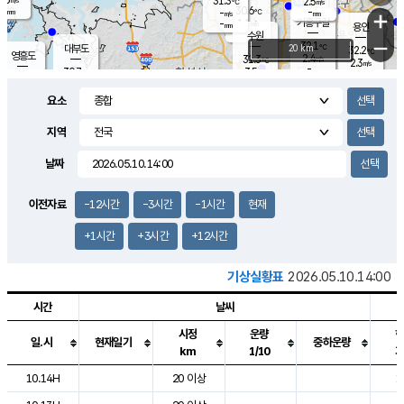
31.3
2.5
m/s
℃
-
30.6
-
mm
-
℃
mm
+
m/s
기흥구갈
1.1
-
m/s
mm
용인
-
수원
mm
−
32.1
℃
대부도
20 km
32.2
℃
영흥도
2.4
31.3
m/s
℃
2.3
m/s
-
mm
3.5
30.7
m/s
-
℃
mm
29.4
℃
-
오산
3.9
mm
m/s
3.3
m/s
-
mm
요소
-
mm
향남
30.8
℃
2.2
m/s
-
-
지역
℃
운평
mm
송탄
-
℃
m/s
-
s
mm
30.2
보
℃
날짜
31.1
℃
3.4
m/s
산
2.7
m/s
-
29.
mm
-
mm
1.2
℃
이전자료
-12시간
-3시간
-1시간
현재
-
m
/s
+1시간
+3시간
+12시간
기상실황표
2026.05.10.14:00
시간
날씨
시정
운량
일.시
현재일기
중하운량
km
1/10
도시별 기상실황표로 지점, 날씨, 기온, 강수, 바람, 기압등을 안내한 표입
10.14H
20 이상
1