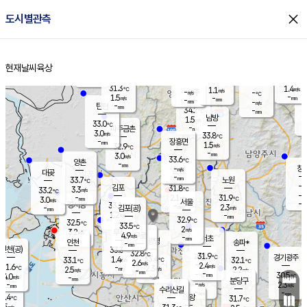
close
도시별관측
장남
판문점
31.2
℃
1.8
m/s
화현
32.4
동두천
℃
남면
-
현재날씨
육상
mm
파주
1.9
홈
m/s
포천
33.3
-
33
℃
mm
℃
32.0
℃
31.3
1.4
1.1
m/s
℃
m/s
-
양주
-
m/s
가
℃
-
1.5
-
mm
m/s
mm
-
mm
-
m/s
-
탄현
mm
34.2
-
3
℃
mm
남방
1.5
m/s
1
33.0
℃
-
파주금촌
mm
3.0
m/s
33.8
℃
-
장흥면
mm
1.5
m/s
32.9
℃
-
mm
3.0
m/s
33.6
℃
양촌
-
mm
창
-
m/s
은평
대곶
-
mm
33.7
노원
℃
-
김포
31.8
3.3
℃
33.2
m/s
℃
-
m/
-
2.1
31.9
m/s
mm
3.0
℃
m/s
서울
-
경서동
33.1
m
-
2.3
℃
mm
-
김포(공)
m/s
mm
1.2
-
m/s
mm
32.9
℃
32.5
-
℃
mm
33.5
℃
2
m/s
3.2
부천
m/s
4.9
구로
m/s
-
서초
mm
-
광명
mm
인천
송파*
-
mm
인천(공)
33.3
℃
32.8
℃
31.9
과천
경기광주
℃
33.4
1.4
33.1
32.1
m/s
℃
℃
℃
2.6
m/s
2.4
m/s
31.6
-
2.3
℃
mm
2.5
m/s
2.2
m/s
-
m/s
mm
-
-
30.5
mm
4.0
-
℃
℃
m/s
-
-
mm
무의도
mm
mm
분당구
-
-
2.3
m/s
m/s
mm
수리산길
-
-
mm
mm
0.4
의왕
31.7
℃
℃
2.5
m/s