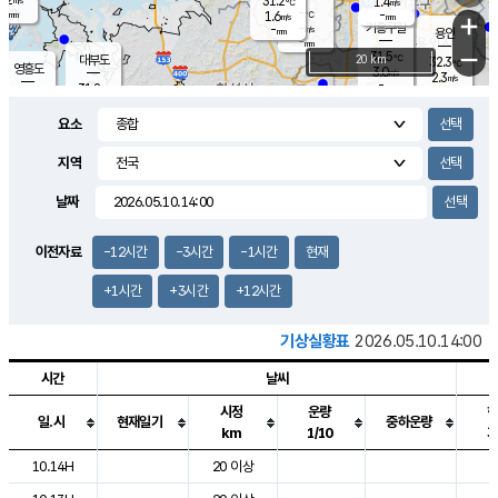
31.2
1.4
m/s
℃
-
-
-
mm
1.6
℃
mm
+
m/s
기흥구갈
-
-
m/s
mm
용인
-
mm
−
31.5
℃
대부도
20 km
32.3
℃
영흥도
3.0
m/s
2.3
m/s
-
mm
31.8
-
℃
mm
30.8
℃
오산
3.7
m/s
4.8
m/s
-
mm
요소
-
mm
향남
31.5
℃
2.2
m/s
-
-
지역
℃
운평
mm
송탄
-
℃
m/s
-
s
mm
31.1
보
℃
날짜
32.4
℃
3.2
m/s
산
1.9
m/s
-
30.
mm
-
mm
1.3
℃
이전자료
-12시간
-3시간
-1시간
현재
-
m
/s
+1시간
+3시간
+12시간
기상실황표
2026.05.10.14:00
시간
날씨
시정
운량
일.시
현재일기
중하운량
km
1/10
도시별 기상실황표로 지점, 날씨, 기온, 강수, 바람, 기압등을 안내한 표입
10.14H
20 이상
2