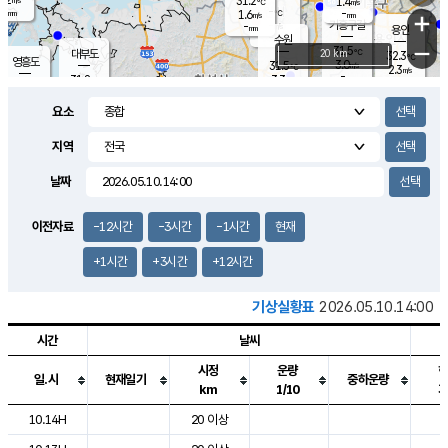
31.2
1.4
m/s
℃
-
-
-
mm
1.6
℃
mm
+
m/s
기흥구갈
-
-
m/s
mm
용인
-
수원
mm
−
31.5
℃
대부도
20 km
32.3
℃
영흥도
3.0
31.5
m/s
℃
2.3
m/s
-
mm
3.3
31.8
m/s
-
℃
mm
30.8
℃
-
오산
3.7
mm
m/s
4.8
m/s
-
mm
요소
-
mm
향남
31.5
℃
2.2
m/s
-
-
지역
℃
운평
mm
송탄
-
℃
m/s
-
s
mm
31.1
보
℃
날짜
32.4
℃
3.2
m/s
산
1.9
m/s
-
30.
mm
-
mm
1.3
℃
이전자료
-12시간
-3시간
-1시간
현재
-
m
/s
+1시간
+3시간
+12시간
기상실황표
2026.05.10.14:00
시간
날씨
시정
운량
일.시
현재일기
중하운량
km
1/10
도시별 기상실황표로 지점, 날씨, 기온, 강수, 바람, 기압등을 안내한 표입
10.14H
20 이상
2