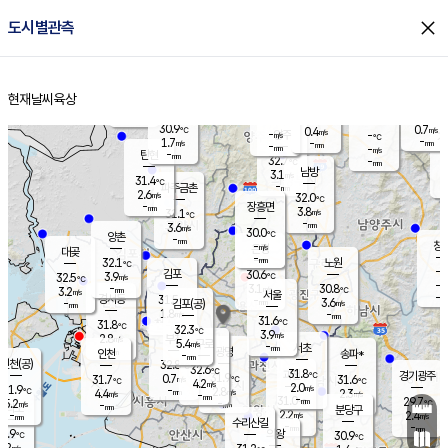
close
도시별관측
장남
판문점
30.6
℃
2.7
m/s
화현
31.4
동두천
℃
남면
-
현재날씨
육상
mm
파주
2.7
홈
m/s
포천
31.5
-
30.9
℃
mm
℃
30.1
℃
30.9
0.7
0.4
m/s
℃
m/s
-
양주
-
m/s
가
℃
-
1.7
-
mm
m/s
mm
-
mm
-
m/s
-
탄현
mm
32.7
-
3
℃
mm
남방
3.1
m/s
1
31.4
℃
-
파주금촌
mm
2.6
m/s
32.0
℃
-
장흥면
mm
3.8
m/s
31.1
℃
-
mm
3.6
m/s
30.0
℃
양촌
-
mm
창
-
m/s
은평
대곶
-
mm
32.1
노원
℃
-
김포
30.6
3.9
℃
32.5
m/s
℃
-
m/
-
3.1
30.8
m/s
mm
3.2
℃
m/s
서울
-
경서동
31.5
m
-
3.6
℃
mm
-
김포(공)
m/s
mm
1.8
-
m/s
mm
31.6
℃
31.8
-
℃
mm
32.3
℃
3.9
m/s
2.8
부천
m/s
5.4
구로
m/s
-
서초
mm
-
광명
mm
인천
송파*
-
mm
인천(공)
32.8
℃
32.6
℃
31.8
과천
경기광주
℃
31.9
0.7
31.7
31.6
m/s
℃
℃
℃
4.2
m/s
2.0
m/s
31.9
-
2.8
℃
mm
4.4
m/s
2.3
m/s
-
m/s
mm
-
31.0
29.7
mm
5.2
-
℃
℃
m/s
-
-
mm
무의도
mm
mm
분당구
2.2
-
2.4
m/s
m/s
mm
수리산길
-
-
mm
mm
0.9
의왕
30.9
℃
℃
2.2
m/s