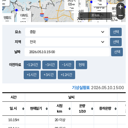
30.1
-
m/s
℃
-
-
-
mm
0.5
℃
mm
+
m/s
기흥구갈
-
-
m/s
mm
용인
-
수원
mm
−
29.9
℃
대부도
20 km
28.8
℃
영흥도
0.7
29.1
m/s
℃
0.7
m/s
-
mm
0.2
27.3
m/s
-
℃
mm
28.7
℃
-
오산
0.7
mm
m/s
0.8
m/s
-
mm
요소
-
mm
향남
27.1
℃
0.3
m/s
30.7
-
지역
℃
운평
mm
송탄
0.2
℃
m/s
-
s
mm
27.1
보
℃
날짜
30.4
℃
0.5
m/s
산
1.8
m/s
-
24.
mm
-
mm
0.0
℃
이전자료
-12시간
-3시간
-1시간
현재
-
m
/s
+1시간
+3시간
+12시간
기상실황표
2026.05.10.15:00
시간
날씨
시정
운량
일.시
현재일기
중하운량
km
1/10
도시별 기상실황표로 지점, 날씨, 기온, 강수, 바람, 기압등을 안내한 표입
10.15H
20 이상
2