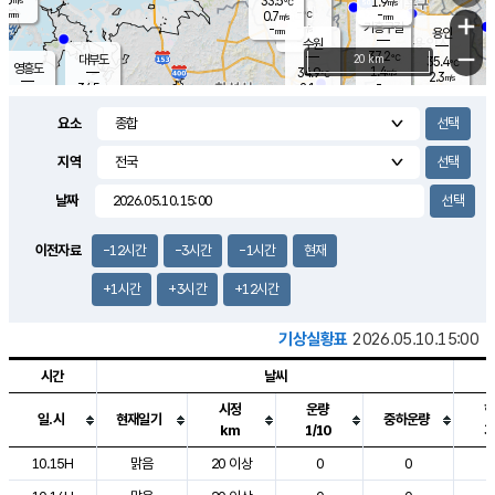
33.5
1.9
m/s
℃
-
-
-
mm
0.7
℃
mm
+
m/s
기흥구갈
-
-
m/s
mm
용인
-
수원
mm
−
37.2
℃
대부도
20 km
35.4
℃
영흥도
1.4
34.9
m/s
℃
2.3
m/s
-
mm
2.1
34.5
m/s
-
℃
mm
32.2
℃
-
오산
1.7
mm
m/s
0.9
m/s
-
mm
요소
-
mm
향남
35.4
℃
1.2
m/s
35.8
-
지역
℃
운평
mm
송탄
1.0
℃
m/s
-
s
mm
34.7
보
℃
날짜
35.9
℃
1.3
m/s
산
2.0
m/s
-
33.
mm
-
mm
1.5
℃
이전자료
-12시간
-3시간
-1시간
현재
-
m
/s
+1시간
+3시간
+12시간
기상실황표
2026.05.10.15:00
시간
날씨
시정
운량
일.시
현재일기
중하운량
km
1/10
도시별 기상실황표로 지점, 날씨, 기온, 강수, 바람, 기압등을 안내한 표입
10.15H
맑음
20 이상
0
0
2