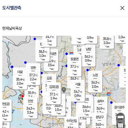
close
도시별관측
장남
판문점
35.0
℃
1.2
m/s
화현
34.9
동두천
℃
남면
-
현재날씨
육상
mm
파주
1.1
홈
m/s
포천
34.0
-
33.9
℃
mm
℃
34.4
℃
34.7
1.0
0.9
m/s
℃
m/s
-
양주
35.8
m/s
가
℃
-
1
-
mm
m/s
mm
-
mm
2.0
m/s
-
탄현
mm
37.4
-
3
℃
mm
남방
1.8
m/s
1
38.3
℃
-
파주금촌
mm
1.0
m/s
36.1
℃
-
장흥면
mm
0.9
m/s
35.9
℃
-
mm
3.5
m/s
37.1
℃
양촌
-
mm
창
-
m/s
은평
대곶
-
mm
37.2
노원
℃
-
김포
36.3
2.2
℃
35.4
m/s
℃
-
m/
-
1.4
36.3
m/s
mm
2.0
℃
m/s
서울
-
경서동
36.0
m
-
2.0
℃
mm
-
김포(공)
m/s
mm
1.2
-
m/s
mm
34.7
℃
35.9
-
℃
mm
37.1
℃
0.9
m/s
2.6
부천
m/s
1.9
구로
m/s
-
서초
mm
-
광명
mm
인천
송파*
-
mm
인천(공)
35.0
℃
36.6
℃
36.6
과천
경기광주
℃
35.9
0.2
34.3
36.9
m/s
℃
℃
℃
1.5
m/s
1.5
m/s
34.1
-
0.6
℃
mm
3.3
m/s
1.7
m/s
-
m/s
mm
-
35.5
34.0
mm
4.1
-
℃
℃
m/s
-
-
mm
무의도
mm
mm
분당구
1.3
-
1.1
m/s
m/s
mm
수리산길
-
-
mm
mm
5.5
의왕
36.5
℃
℃
1.5
m/s