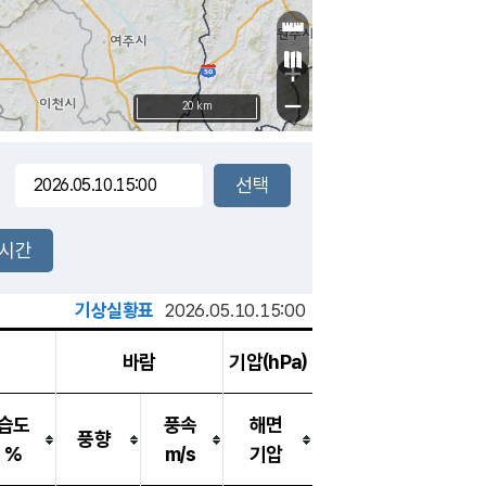
+
−
20 km
2시간
기상실황표
2026.05.10.15:00
바람
기압(hPa)
습도
풍속
해면
풍향
%
m/s
기압