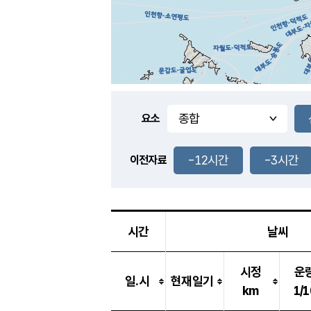
요소
-12시간
-3시간
이전자료
시간
날씨
시정
운
일.시
현재일기
km
1/1