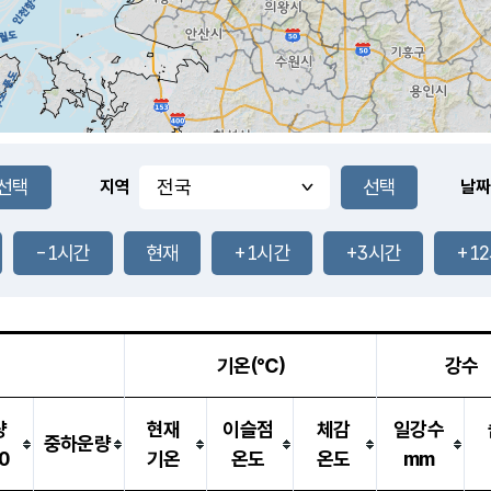
지역
날짜
-1시간
현재
+1시간
+3시간
+1
기온(℃)
강수
량
현재
이슬점
체감
일강수
중하운량
0
기온
온도
온도
mm