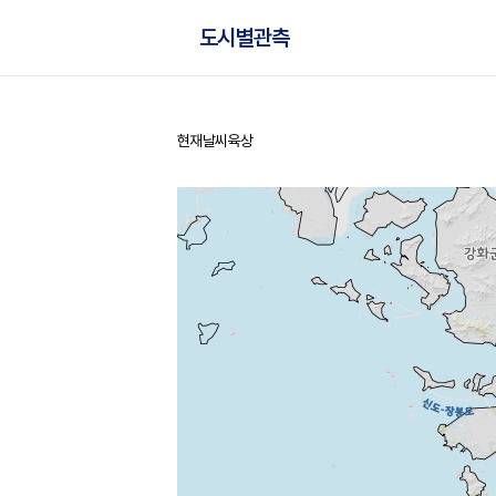
도시별관측
현재날씨
육상
홈