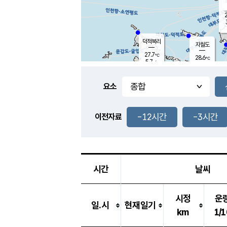
2
덕적북리
자월도
27.7
℃
28.6
℃
5.7
m/s
1.2
m/s
-
mm
-
mm
요소
풍도
29.0
덕적지도
3.7
m/
-
-12시간
-3시간
mm
이전자료
28.1
℃
대
2.7
m/s
-
mm
29.9
6.6
m
-
mm
시간
날씨
시정
운
일.시
현재일기
km
1/1