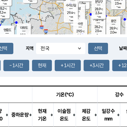
-
-
mm
무의도
mm
mm
분당구
1.8
-
2.5
m/s
m/s
mm
수리산길
-
-
mm
mm
8.2
의왕
28.9
℃
℃
3.2
29.4
m/s
2.3
m/s
℃
-
-
-
mm
-
℃
mm
m/s
기흥구갈
-
-
m/s
mm
용인
-
수원
mm
28.2
℃
대부도
28.9
℃
영흥도
2.5
29.5
m/s
℃
2.0
m/s
-
mm
4.6
29.2
m/s
-
℃
mm
30.4
℃
-
오산
4.1
mm
m/s
7.0
m/s
-
mm
-
mm
향남
28.4
℃
지역
날짜
2.5
m/s
-
-
℃
운평
mm
송탄
-
℃
m/s
-
s
mm
29.0
보
℃
29.3
-1시간
현재
+1시간
+3시간
+1
℃
3.4
m/s
산
1.5
m/s
-
27.
mm
-
mm
1.1
℃
-
m
/s
기온(℃)
강수
량
현재
이슬점
체감
일강수
중하운량
0
기온
온도
온도
mm