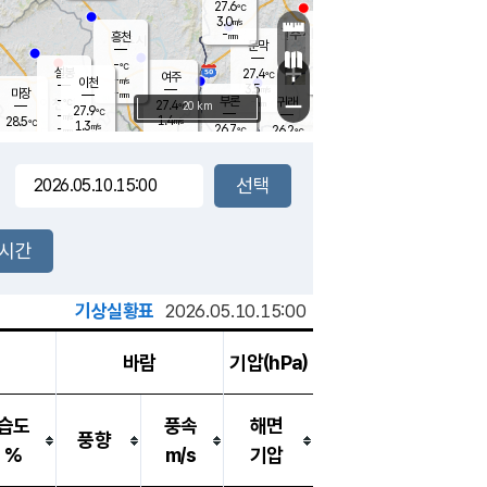
27.6
℃
강림
3.0
m/s
원주
-
흥천
mm
24.7
℃
문막
0.9
m/s
28
℃
-
-
℃
mm
+
3
설봉
m/s
27.4
℃
여주
-
m/s
이천
-
mm
3.5
m/s
-
마장
mm
신림
-
부론
-
귀래
−
℃
mm
27.4
20 km
℃
27.9
℃
-
m/s
1.4
28.5
m/s
℃
25.7
1.3
m/s
℃
-
26.7
26.2
mm
℃
-
℃
mm
2.4
m/s
-
1.9
mm
m/s
2.6
0.7
m/s
m/s
-
mm
-
백운
mm
-
-
mm
mm
백암
장호원
26.6
℃
2.6
m/s
27.2
℃
28.4
엄정
℃
-
mm
0.9
m/s
2.4
m/s
노은
-
mm
-
27.6
mm
℃
개
2시간
3.3
m/s
26.3
℃
-
mm
3
3.1
℃
m/s
-
m/s
mm
m
기상실황표
2026.05.10.15:00
바람
기압(hPa)
습도
풍속
해면
풍향
%
m/s
기압