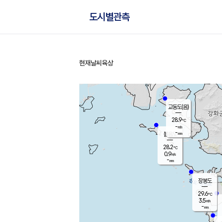
도시별관측
현재날씨
육상
홈
교동도(음)
28.9
℃
-
m/s
-
mm
볼음도
대연평
28.2
℃
0.9
m/s
29.9
℃
-
mm
1.8
m/s
-
mm
장봉도
29.6
℃
3.5
m/s
-
mm