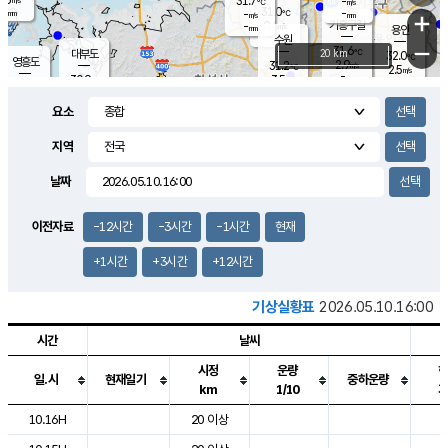
31.7
-
m/s
℃
-
31.0
-
mm
-
℃
mm
+
m/s
기흥구갈
0.4
-
m/s
mm
용인
-
수원
mm
−
31.6
℃
대부도
20 km
32.0
℃
영흥도
2.9
31.2
m/s
℃
2.5
m/s
-
mm
3.5
30.9
m/s
-
℃
mm
29.6
℃
-
오산
3.6
mm
m/s
2.4
m/s
-
mm
요소
-
mm
향남
30.0
℃
1.9
m/s
-
-
지역
℃
운평
mm
송탄
-
℃
m/s
-
s
mm
29.9
보
℃
날짜
30.9
℃
2.9
m/s
산
2.9
m/s
-
29.
mm
-
mm
0.9
℃
이전자료
-12시간
-3시간
-1시간
현재
-
m
/s
+1시간
+3시간
+12시간
기상실황표
2026.05.10.16:00
시간
날씨
시정
운량
일.시
현재일기
중하운량
km
1/10
도시별 기상실황표로 지점, 날씨, 기온, 강수, 바람, 기압등을 안내한 표입
10.16H
20 이상
2