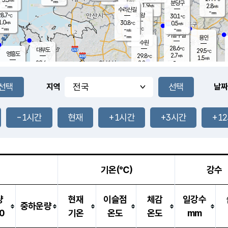
-
-
mm
무의도
mm
mm
분당구
1.9
-
2.8
m/s
m/s
mm
수리산길
-
-
mm
mm
8.7
의왕
30.1
℃
℃
1.0
30.8
m/s
0.5
m/s
℃
-
-
-
mm
-
℃
mm
m/s
기흥구갈
-
-
m/s
mm
용인
-
수원
mm
28.6
℃
대부도
29.5
℃
영흥도
2.7
29.8
m/s
℃
1.5
m/s
-
mm
2.8
29.6
m/s
-
℃
mm
30.0
℃
-
오산
3.3
mm
m/s
3.8
m/s
-
mm
-
mm
향남
29.5
℃
지역
날짜
1.9
m/s
30.2
-
℃
운평
mm
송탄
-
℃
m/s
-
s
mm
29.3
보
℃
29.4
-1시간
현재
+1시간
+3시간
+1
℃
2.7
m/s
산
0.8
m/s
-
26.
mm
-
mm
1.2
℃
-
m
/s
기온(℃)
강수
량
현재
이슬점
체감
일강수
중하운량
0
기온
온도
온도
mm