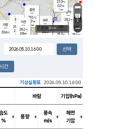
27.0
℃
강림
0.7
m/s
원주
-
흥천
mm
25.3
℃
문막
0.2
m/s
28.4
℃
29.1
-
℃
mm
+
1.3
설봉
m/s
28.1
℃
여주
0.7
m/s
이천
-
mm
2.5
m/s
-
마장
mm
신림
29.6
부론
-
귀래
−
℃
mm
27.4
20 km
℃
28.1
℃
2.3
m/s
0.8
30.6
m/s
℃
24.3
0.8
m/s
℃
-
25.0
25.1
mm
℃
-
℃
mm
0.7
m/s
-
0.6
mm
m/s
0.0
0.3
m/s
m/s
-
mm
-
백운
mm
-
-
mm
mm
백암
장호원
25.1
℃
0.2
m/s
28.0
℃
28.8
엄정
℃
-
mm
0.5
m/s
2.3
m/s
노은
-
mm
-
28.7
mm
℃
개
2시간
0.6
m/s
27.4
℃
-
mm
8
2.2
℃
m/s
-
m/s
mm
m
기상실황표
2026.05.10.16:00
바람
기압(hPa)
습도
풍속
해면
풍향
%
m/s
기압