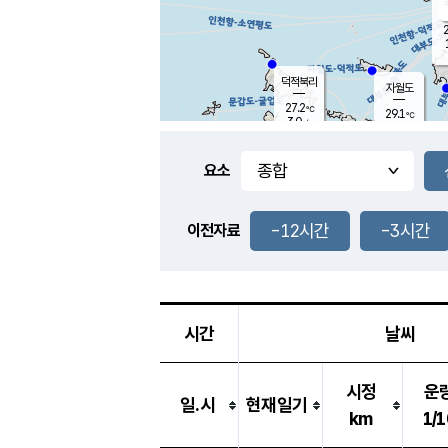
2
덕적북리
자월도
27.2
℃
29.1
℃
3.0
m/s
2.1
m/s
-
mm
-
mm
요소
풍도
28.7
덕적지도
1.5
m/
-
-12시간
-3시간
mm
이전자료
27.3
℃
대
2.7
m/s
-
mm
30.0
6.3
m
-
mm
시간
날씨
시정
운
일.시
현재일기
km
1/1