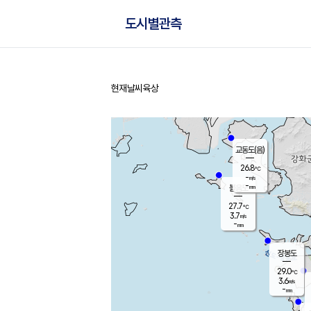
도시별관측
현재날씨
육상
홈
교동도(음)
26.8
℃
-
m/s
-
mm
볼음도
대연평
27.7
℃
3.7
m/s
28.7
℃
-
mm
3.2
m/s
-
mm
장봉도
29.0
℃
3.6
m/s
-
mm