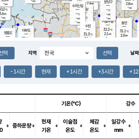
-
-
mm
무의도
mm
mm
분당구
2.4
-
2.8
m/s
m/s
mm
수리산길
-
-
mm
mm
0.2
의왕
-
℃
℃
3.6
-
m/s
-
m/s
℃
-
-
-
mm
-
℃
mm
m/s
기흥구갈
-
-
m/s
mm
용인
-
수원
mm
32.2
℃
대부도
31.1
℃
영흥도
2.1
31.3
m/s
℃
2.0
m/s
-
mm
3.1
31.4
m/s
-
℃
mm
31.8
℃
-
오산
4.3
mm
m/s
5.6
m/s
-
mm
-
mm
향남
30.9
℃
지역
날짜
2.5
m/s
32.0
-
℃
운평
mm
송탄
-
℃
m/s
-
s
mm
30.8
보
℃
32.3
-1시간
현재
+1시간
+3시간
+1
℃
4.0
m/s
산
1.3
m/s
-
29.
mm
-
mm
1.6
℃
-
m
/s
기온(℃)
강수
량
현재
이슬점
체감
일강수
중하운량
0
기온
온도
온도
mm