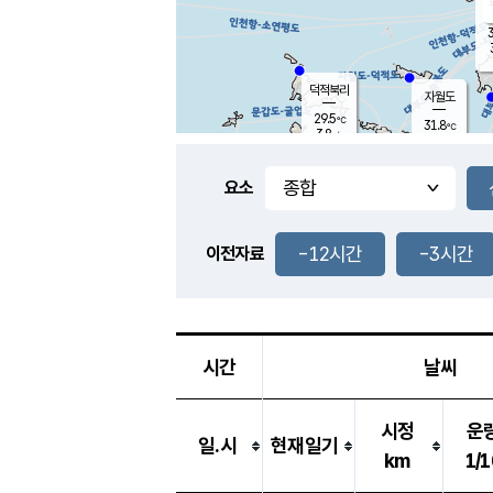
3
덕적북리
자월도
29.5
℃
31.8
℃
3.8
m/s
1.1
m/s
-
mm
-
mm
요소
풍도
29.9
덕적지도
3.2
m/
-
-12시간
-3시간
mm
이전자료
29.3
℃
대
3.7
m/s
-
mm
31.0
7.6
m
-
mm
시간
날씨
시정
운
일.시
현재일기
km
1/1