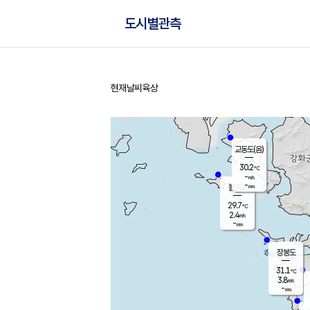
도시별관측
현재날씨
육상
홈
교동도(음)
30.2
℃
-
m/s
-
mm
볼음도
대연평
29.7
℃
2.4
m/s
31.6
℃
-
mm
1.6
m/s
-
mm
장봉도
31.1
℃
3.8
m/s
-
mm