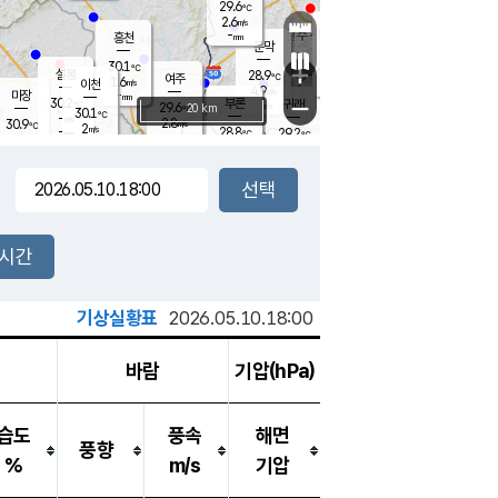
29.6
℃
강림
2.6
m/s
원주
-
흥천
mm
26.9
℃
문막
1.6
m/s
30.2
℃
30.1
-
℃
mm
+
3
설봉
m/s
28.9
℃
여주
1.6
m/s
이천
-
mm
4.9
m/s
-
마장
mm
신림
30.2
부론
-
귀래
−
℃
mm
29.6
20 km
℃
30.1
℃
-
m/s
2.8
30.9
m/s
℃
27.5
2
m/s
℃
-
28.8
29.2
mm
℃
-
℃
mm
2.2
m/s
-
2.5
mm
m/s
3.1
1.2
m/s
m/s
-
mm
-
백운
mm
-
-
mm
mm
백암
장호원
28.6
℃
2.7
m/s
29.8
℃
30.4
엄정
℃
-
mm
1.4
m/s
4.4
m/s
노은
-
mm
-
28.7
mm
℃
개
2시간
5.6
m/s
29.4
℃
-
mm
5
5.0
℃
m/s
-
m/s
mm
m
기상실황표
2026.05.10.18:00
바람
기압(hPa)
습도
풍속
해면
풍향
%
m/s
기압