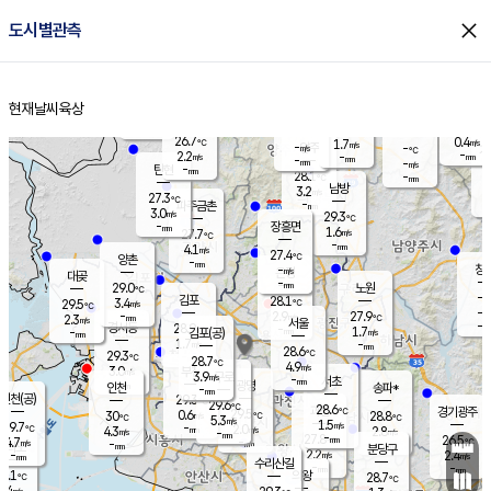
close
도시별관측
장남
판문점
27.0
℃
2.0
m/s
화현
26.5
동두천
℃
남면
-
현재날씨
육상
mm
파주
2.6
홈
m/s
포천
25.8
-
28.1
℃
mm
℃
27.3
℃
26.7
0.4
1.7
m/s
℃
m/s
-
양주
-
m/s
가
℃
-
2.2
-
mm
m/s
mm
-
mm
-
m/s
-
탄현
mm
28.1
-
2
℃
mm
남방
3.2
m/s
0
27.3
℃
-
파주금촌
mm
3.0
m/s
29.3
℃
-
장흥면
mm
1.6
m/s
27.7
℃
-
mm
4.1
m/s
27.4
℃
양촌
-
mm
창
-
m/s
은평
대곶
-
mm
29.0
노원
℃
-
김포
28.1
3.4
℃
29.5
m/s
℃
-
m/
-
2.9
27.9
m/s
mm
2.3
℃
m/s
서울
-
경서동
28.9
m
-
1.7
℃
mm
-
김포(공)
m/s
mm
1.7
-
m/s
mm
28.6
℃
29.3
-
℃
mm
28.7
℃
4.9
m/s
3.0
부천
m/s
3.9
구로
m/s
-
서초
mm
-
광명
mm
인천
송파*
-
mm
인천(공)
29.3
℃
29.6
℃
28.6
과천
경기광주
℃
29.5
0.6
30
28.8
m/s
℃
℃
℃
5.3
m/s
1.5
m/s
29.7
-
2.0
℃
mm
4.3
m/s
2.8
m/s
-
m/s
mm
-
27.8
26.5
mm
4.7
-
℃
℃
m/s
-
-
mm
무의도
mm
mm
분당구
2.2
-
2.4
m/s
m/s
mm
수리산길
-
-
mm
mm
8.1
의왕
28.7
℃
℃
3.4
m/s