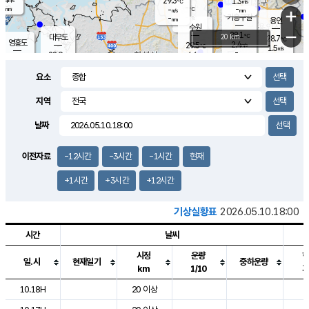
29.3
1.3
m/s
℃
-
-
-
mm
-
℃
mm
+
m/s
기흥구갈
-
-
m/s
mm
용인
-
수원
mm
−
28.1
℃
대부도
20 km
28.7
℃
영흥도
2.4
29.5
m/s
℃
1.5
m/s
-
mm
4.6
28.9
m/s
-
℃
mm
30.2
℃
-
오산
4.1
mm
m/s
7.0
m/s
-
mm
요소
-
mm
향남
28.1
℃
2.2
m/s
29.7
-
지역
℃
운평
mm
송탄
1.5
℃
m/s
-
s
mm
28.5
보
℃
날짜
29.3
℃
3.8
m/s
산
1.3
m/s
-
-
mm
-
mm
-
m
℃
이전자료
-12시간
-3시간
-1시간
현재
-
m
/s
+1시간
+3시간
+12시간
기상실황표
2026.05.10.18:00
시간
날씨
시정
운량
일.시
현재일기
중하운량
km
1/10
도시별 기상실황표로 지점, 날씨, 기온, 강수, 바람, 기압등을 안내한 표입
10.18H
20 이상
2