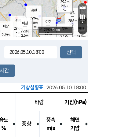
29.2
℃
강림
2.5
m/s
원주
-
흥천
mm
26.3
℃
문막
1.3
m/s
28.6
℃
29.9
-
℃
mm
+
3.9
설봉
m/s
28.5
℃
여주
2.6
m/s
이천
-
mm
2.9
m/s
-
마장
mm
신림
29.6
부론
-
귀래
−
℃
mm
29.0
20 km
℃
29.8
℃
-
m/s
1.7
30.4
m/s
℃
26.6
2.6
m/s
℃
-
27.9
28.5
mm
℃
-
℃
mm
3.2
m/s
-
3.2
mm
m/s
3.7
0.5
m/s
m/s
-
mm
-
백운
mm
-
-
mm
mm
백암
장호원
27.6
℃
3.5
m/s
29.6
℃
30.1
엄정
℃
-
mm
1.6
m/s
3.8
m/s
노은
-
mm
-
28.5
mm
℃
개
2시간
4.6
m/s
28.3
℃
-
mm
4
3.9
℃
m/s
-
m/s
mm
m
기상실황표
2026.05.10.18:00
바람
기압(hPa)
습도
풍속
해면
풍향
%
m/s
기압