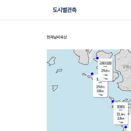
도시별관측
현재날씨
육상
홈
교동도(음)
29.6
℃
-
m/s
-
mm
볼음도
대연평
29.6
℃
0.8
m/s
31.8
℃
-
mm
1.6
m/s
-
mm
장봉도
31.4
℃
2.8
m/s
-
mm