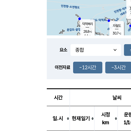
3
덕적북리
자월도
28.8
℃
30.7
℃
4.4
m/s
1.1
m/s
-
mm
-
mm
요소
풍도
29.9
덕적지도
3.8
m/
-
-12시간
-3시간
mm
이전자료
29.5
℃
대
3.8
m/s
-
mm
30.9
7.1
m
-
mm
시간
날씨
시정
운
일.시
현재일기
km
1/1