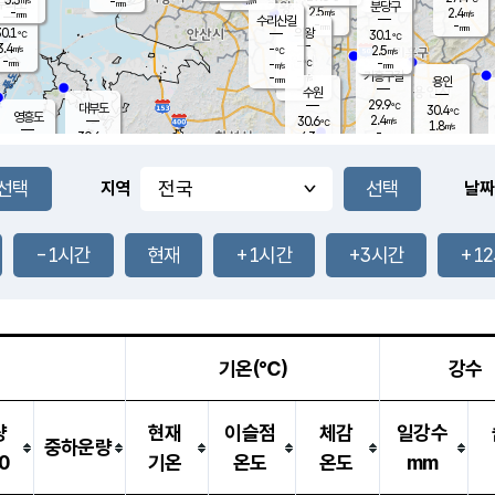
-
-
mm
무의도
mm
mm
분당구
2.5
-
2.4
m/s
m/s
mm
수리산길
-
-
mm
mm
0.1
의왕
30.1
℃
℃
3.4
-
m/s
2.5
m/s
℃
-
-
-
mm
-
℃
mm
m/s
기흥구갈
-
-
m/s
mm
용인
-
수원
mm
29.9
℃
대부도
30.4
℃
영흥도
2.4
30.6
m/s
℃
1.8
m/s
-
mm
4.3
30.6
m/s
-
℃
mm
31.2
℃
-
오산
4.8
mm
m/s
6.0
m/s
-
mm
-
mm
향남
29.7
℃
지역
날짜
3.1
m/s
32.0
-
℃
운평
mm
송탄
-
℃
m/s
-
s
mm
30.7
보
℃
31.3
-1시간
현재
+1시간
+3시간
+1
℃
3.5
m/s
산
1.7
m/s
-
29.
mm
-
mm
1.3
℃
-
m
/s
기온(℃)
강수
량
현재
이슬점
체감
일강수
중하운량
0
기온
온도
온도
mm