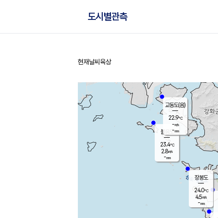
도시별관측
현재날씨
육상
홈
교동도(음)
22.9
℃
-
m/s
-
mm
볼음도
대연평
23.4
℃
2.8
m/s
24.8
℃
-
mm
2.0
m/s
-
mm
장봉도
24.0
℃
4.5
m/s
-
mm