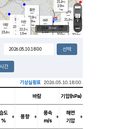
21.6
℃
강림
2.9
m/s
원주
-
흥천
mm
19.3
℃
문막
0.2
m/s
23.2
℃
22.8
-
℃
mm
+
1.2
설봉
m/s
21.6
℃
여주
0.9
m/s
이천
-
mm
2.6
m/s
-
마장
mm
신림
23.5
부론
-
귀래
−
℃
mm
22.4
20 km
℃
22.2
℃
-
m/s
1.4
23.6
m/s
℃
20.3
1.5
m/s
℃
-
20.5
20.4
mm
℃
-
℃
mm
1.8
m/s
-
0.5
mm
m/s
0.0
0.1
m/s
m/s
-
mm
-
백운
mm
-
-
mm
mm
백암
장호원
21.9
℃
0.8
m/s
20.8
℃
21.9
엄정
℃
-
mm
0.4
m/s
1.1
m/s
노은
-
mm
-
21.7
mm
℃
개
2시간
2.5
m/s
21.5
℃
-
mm
9
4.0
℃
m/s
-
m/s
mm
m
기상실황표
2026.05.10.18:00
바람
기압(hPa)
습도
풍속
해면
풍향
%
m/s
기압