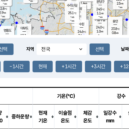
-
-
mm
무의도
mm
mm
분당구
1.4
-
2.5
m/s
m/s
mm
수리산길
-
-
mm
mm
2.8
의왕
24.5
℃
℃
2.9
25.1
m/s
1.1
m/s
℃
-
-
-
mm
-
℃
mm
m/s
기흥구갈
-
-
m/s
mm
용인
-
수원
mm
24.0
℃
대부도
23.8
℃
영흥도
1.0
24.6
m/s
℃
0.8
m/s
-
mm
3.1
23.3
m/s
-
℃
mm
25.4
℃
-
오산
1.6
mm
m/s
6.4
m/s
-
mm
-
mm
향남
24.3
℃
지역
날짜
1.1
m/s
25.2
-
℃
운평
mm
송탄
0.9
℃
m/s
-
s
mm
23.4
보
℃
24.3
-1시간
현재
+1시간
+3시간
+1
℃
2.0
m/s
산
0.0
m/s
-
20.
mm
-
mm
0.5
℃
-
m
/s
기온(℃)
강수
량
현재
이슬점
체감
일강수
중하운량
0
기온
온도
온도
mm