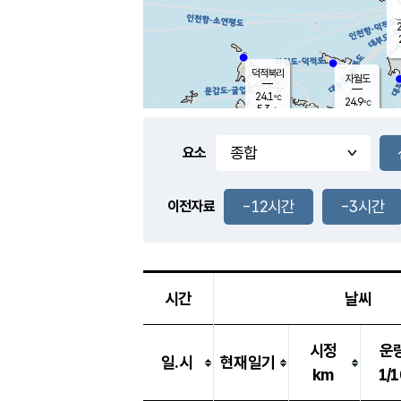
2
덕적북리
자월도
24.1
℃
24.9
℃
5.3
m/s
2.0
m/s
-
mm
-
mm
요소
풍도
25.4
덕적지도
3.3
m/
-
-12시간
-3시간
mm
이전자료
24.7
℃
대
2.9
m/s
-
mm
24.7
6.9
m
-
mm
시간
날씨
시정
운
일.시
현재일기
km
1/1