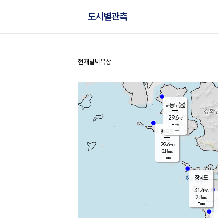
도시별관측
현재날씨
육상
홈
교동도(음)
29.6
℃
-
m/s
-
mm
볼음도
대연평
29.6
℃
0.8
m/s
31.8
℃
-
mm
1.6
m/s
-
mm
장봉도
31.4
℃
2.8
m/s
-
mm