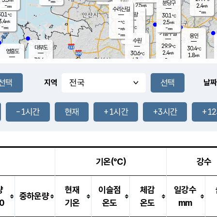
-
-
mm
무의도
mm
mm
분당구
2.5
-
2.4
m/s
m/s
mm
수리산길
-
-
mm
mm
0.1
의왕
30.1
℃
℃
3.4
-
m/s
2.5
m/s
℃
-
-
-
mm
-
℃
mm
m/s
기흥구갈
-
-
m/s
mm
용인
-
수원
mm
29.9
℃
대부도
30.4
℃
영흥도
2.4
30.6
m/s
℃
1.8
m/s
-
mm
4.3
30.6
m/s
-
℃
mm
31.2
℃
-
오산
4.8
mm
m/s
6.0
m/s
-
mm
-
mm
향남
29.7
℃
지역
날짜
3.1
m/s
32.0
-
℃
운평
mm
송탄
-
℃
m/s
-
s
mm
30.7
보
℃
31.3
-1시간
현재
+1시간
+3시간
+1
℃
3.5
m/s
산
1.7
m/s
-
29.
mm
-
mm
1.3
℃
-
m
/s
기온(℃)
강수
량
현재
이슬점
체감
일강수
중하운량
0
기온
온도
온도
mm