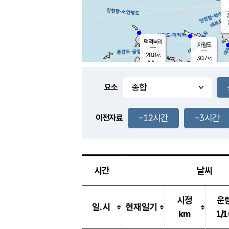
3
덕적북리
자월도
28.8
℃
30.7
℃
4.4
m/s
1.1
m/s
-
mm
-
mm
요소
풍도
29.9
덕적지도
3.8
m/
-
-12시간
-3시간
mm
이전자료
29.5
℃
대
3.8
m/s
-
mm
30.9
7.1
m
-
mm
시간
날씨
시정
운
일.시
현재일기
km
1/1