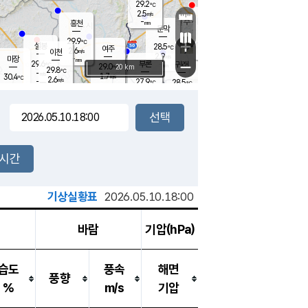
29.2
℃
강림
2.5
m/s
원주
-
흥천
mm
26.3
℃
문막
1.3
m/s
28.6
℃
29.9
-
℃
mm
+
3.9
설봉
m/s
28.5
℃
여주
2.6
m/s
이천
-
mm
2.9
m/s
-
마장
mm
신림
29.6
부론
-
귀래
−
℃
mm
29.0
20 km
℃
29.8
℃
-
m/s
1.7
30.4
m/s
℃
26.6
2.6
m/s
℃
-
27.9
28.5
mm
℃
-
℃
mm
3.2
m/s
-
3.2
mm
m/s
3.7
0.5
m/s
m/s
-
mm
-
백운
mm
-
-
mm
mm
백암
장호원
27.6
℃
3.5
m/s
29.6
℃
30.1
엄정
℃
-
mm
1.6
m/s
3.8
m/s
노은
-
mm
-
28.5
mm
℃
개
2시간
4.6
m/s
28.3
℃
-
mm
4
3.9
℃
m/s
-
m/s
mm
m
기상실황표
2026.05.10.18:00
바람
기압(hPa)
습도
풍속
해면
풍향
%
m/s
기압