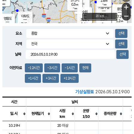
37.3
2.8
m/s
℃
-
-
-
mm
0.3
℃
mm
+
m/s
기흥구갈
-
-
m/s
mm
용인
-
수원
mm
−
37.9
℃
대부도
20 km
37.2
℃
영흥도
2.0
35.6
m/s
℃
1.2
m/s
-
mm
1.6
34.5
m/s
-
℃
mm
33.5
℃
-
오산
2.9
mm
m/s
3.2
m/s
-
mm
요소
-
mm
향남
36.0
℃
0.3
m/s
36.9
-
지역
℃
운평
mm
송탄
1.3
℃
m/s
-
s
mm
34.6
보
℃
날짜
37.2
℃
2.7
m/s
산
1.5
m/s
-
-
mm
-
mm
-
m
℃
이전자료
-12시간
-3시간
-1시간
현재
-
m
/s
+1시간
+3시간
+12시간
기상실황표
2026.05.10.19:00
시간
날씨
시정
운량
일.시
현재일기
중하운량
km
1/10
도시별 기상실황표로 지점, 날씨, 기온, 강수, 바람, 기압등을 안내한 표입
10.19H
20 이상
2