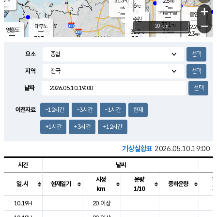
31.3
2.5
m/s
℃
-
30.6
-
mm
-
℃
mm
+
m/s
기흥구갈
1.1
-
m/s
mm
용인
-
수원
mm
−
32.1
℃
대부도
20 km
32.2
℃
영흥도
2.4
31.3
m/s
℃
2.3
m/s
-
mm
3.5
30.7
m/s
-
℃
mm
29.4
℃
-
오산
3.9
mm
m/s
3.3
m/s
-
mm
요소
-
mm
향남
30.8
℃
2.2
m/s
-
-
지역
℃
운평
mm
송탄
-
℃
m/s
-
s
mm
30.2
보
℃
날짜
31.1
℃
3.4
m/s
산
2.7
m/s
-
29.
mm
-
mm
1.2
℃
이전자료
-12시간
-3시간
-1시간
현재
-
m
/s
+1시간
+3시간
+12시간
기상실황표
2026.05.10.19:00
시간
날씨
시정
운량
일.시
현재일기
중하운량
km
1/10
도시별 기상실황표로 지점, 날씨, 기온, 강수, 바람, 기압등을 안내한 표입
10.19H
20 이상
2