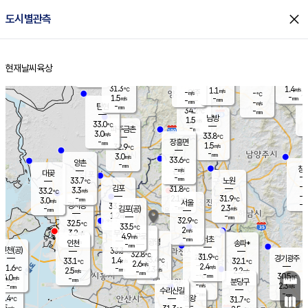
close
도시별관측
장남
판문점
31.2
℃
1.8
m/s
화현
32.4
동두천
℃
남면
-
현재날씨
육상
mm
파주
1.9
홈
m/s
포천
33.3
-
33
℃
mm
℃
32.0
℃
31.3
1.4
1.1
m/s
℃
m/s
-
양주
-
m/s
가
℃
-
1.5
-
mm
m/s
mm
-
mm
-
m/s
-
탄현
mm
34.2
-
3
℃
mm
남방
1.5
m/s
1
33.0
℃
-
파주금촌
mm
3.0
m/s
33.8
℃
-
장흥면
mm
1.5
m/s
32.9
℃
-
mm
3.0
m/s
33.6
℃
양촌
-
mm
창
-
m/s
은평
대곶
-
mm
33.7
노원
℃
-
김포
31.8
3.3
℃
33.2
m/s
℃
-
m/
-
2.1
31.9
m/s
mm
3.0
℃
m/s
서울
-
경서동
33.1
m
-
2.3
℃
mm
-
김포(공)
m/s
mm
1.2
-
m/s
mm
32.9
℃
32.5
-
℃
mm
33.5
℃
2
m/s
3.2
부천
m/s
4.9
구로
m/s
-
서초
mm
-
광명
mm
인천
송파*
-
mm
인천(공)
33.3
℃
32.8
℃
31.9
과천
경기광주
℃
33.4
1.4
33.1
32.1
m/s
℃
℃
℃
2.6
m/s
2.4
m/s
31.6
-
2.3
℃
mm
2.5
m/s
2.2
m/s
-
m/s
mm
-
-
30.5
mm
4.0
-
℃
℃
m/s
-
-
mm
무의도
mm
mm
분당구
-
-
2.3
m/s
m/s
mm
수리산길
-
-
mm
mm
0.4
의왕
31.7
℃
℃
2.5
m/s